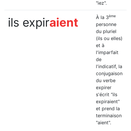
"iez".
ème
À la 3
ils expir
aient
personne
du pluriel
(ils ou elles)
et à
l'imparfait
de
l'indicatif, la
conjugaison
du verbe
expirer
s'écrit "ils
expiraient"
et prend la
terminaison
"aient".