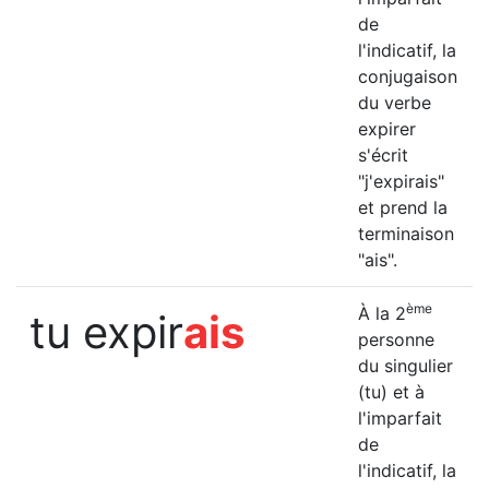
de
l'indicatif, la
conjugaison
du verbe
expirer
s'écrit
"j'expirais"
et prend la
terminaison
"ais".
ème
À la 2
tu expir
ais
personne
du singulier
(tu) et à
l'imparfait
de
l'indicatif, la