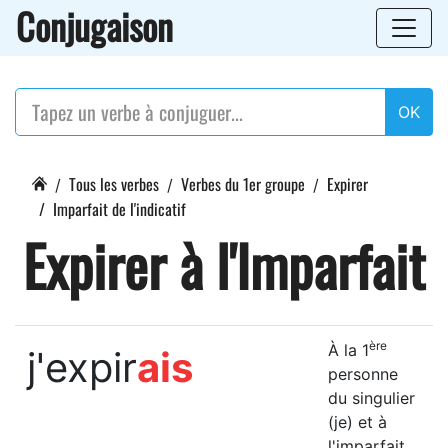
Conjugaison
OK
Tous les verbes
Verbes du 1er groupe
Expirer
Imparfait de l'indicatif
Expirer à l'Imparfait
ère
À la 1
j'expir
ais
personne
du singulier
(je) et à
l'imparfait