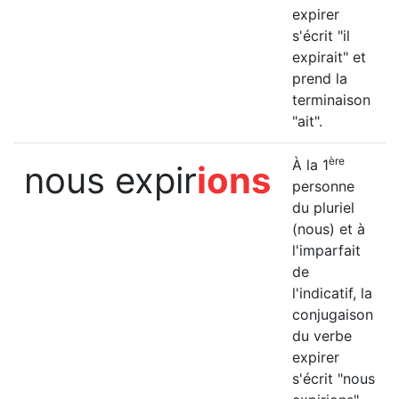
expirer
s'écrit "il
expirait" et
prend la
terminaison
"ait".
ère
À la 1
nous expir
ions
personne
du pluriel
(nous) et à
l'imparfait
de
l'indicatif, la
conjugaison
du verbe
expirer
s'écrit "nous