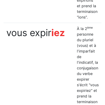
expirions"
et prend la
terminaison
"ions".
ème
À la 2
vous expir
iez
personne
du pluriel
(vous) et à
l'imparfait
de
l'indicatif, la
conjugaison
du verbe
expirer
s'écrit "vous
expiriez" et
prend la
terminaison