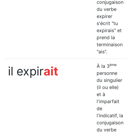
conjugaison
du verbe
expirer
s'écrit "tu
expirais" et
prend la
terminaison
"ais".
ème
À la 3
il expir
ait
personne
du singulier
(il ou elle)
et à
l'imparfait
de
l'indicatif, la
conjugaison
du verbe