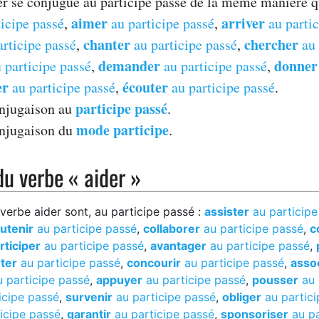
er se conjugue au participe passé de la même manière qu
aimer
arriver
icipe passé
,
au participe passé
,
au partic
chanter
chercher
rticipe passé
,
au participe passé
,
au 
demander
donner
 participe passé
,
au participe passé
,
er
écouter
au participe passé
,
au participe passé
.
participe passé
onjugaison au
.
mode participe
onjugaison du
.
u verbe « aider »
erbe aider sont, au participe passé :
assister
au participe
utenir
au participe passé
,
collaborer
au participe passé
,
c
rticiper
au participe passé
,
avantager
au participe passé
,
ter
au participe passé
,
concourir
au participe passé
,
asso
 participe passé
,
appuyer
au participe passé
,
pousser
au 
icipe passé
,
survenir
au participe passé
,
obliger
au partici
icipe passé
,
garantir
au participe passé
,
sponsoriser
au pa