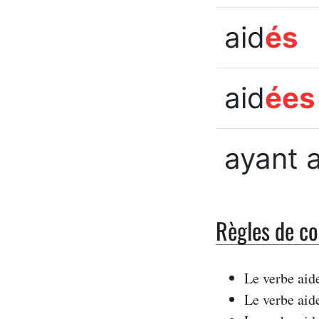
aid
és
aid
ées
ayant 
Règles de co
Le verbe aid
Le verbe aide