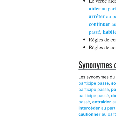
Le verbe aid
aider
au part
arrêter
au pa
continuer
au
habit
passé
,
Règles de c
Règles de c
Synonymes d
Les synonymes du v
participe passé
,
so
participe passé
,
pa
participe passé
,
do
passé
,
entraider
au
intercéder
au part
cautionner
au part