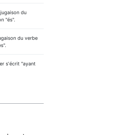
njugaison du
n "és".
jugaison du verbe
s".
r s'écrit "ayant