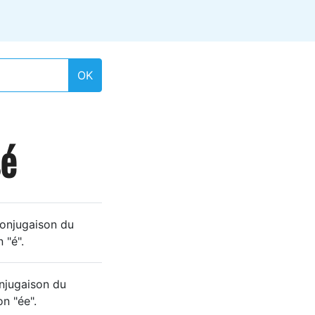
OK
sé
conjugaison du
 "é".
onjugaison du
on "ée".