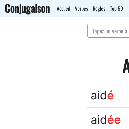
Conjugaison
Accueil
Verbes
Règles
Top 50
A
aid
é
aid
ée