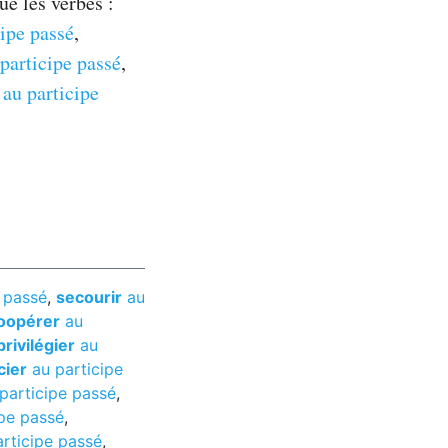
e les verbes :
ipe passé
,
participe passé
,
au participe
 passé
,
secourir
au
oopérer
au
privilégier
au
cier
au participe
participe passé
,
pe passé
,
rticipe passé
,