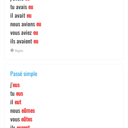
tu avais
eu
il avait
eu
nous avions
eu
vous aviez
eu
ils avaient
eu
Règles
Passé simple
j'
eus
tu
eus
il
eut
nous
eûmes
vous
eûtes
ils
eurent