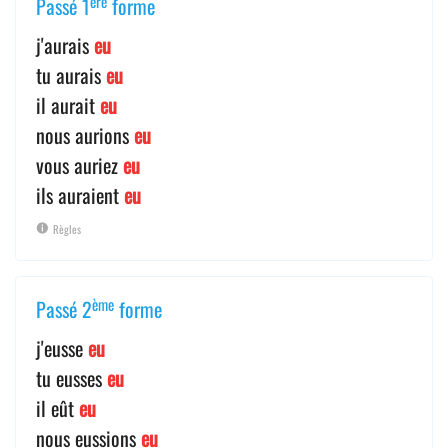
ère
Passé 1
forme
j'aurais
eu
tu aurais
eu
il aurait
eu
nous aurions
eu
vous auriez
eu
ils auraient
eu
Règles
ème
Passé 2
forme
j'eusse
eu
tu eusses
eu
il eût
eu
nous eussions
eu