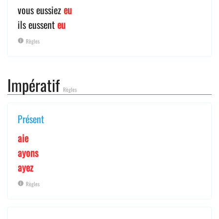
vous eussiez
eu
ils eussent
eu
Règles
Impératif
Règles
Présent
aie
ayons
ayez
Règles