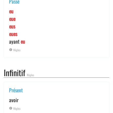
Passé
eu
eue
eus
eues
ayant
eu
Règles
Infinitif
Règles
Présent
avoir
Règles