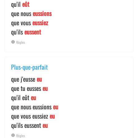
qu'il
eût
que nous
eussions
que vous
eussiez
qu'ils
eussent
Règles
Plus-que-parfait
que j'eusse
eu
que tu eusses
eu
qu'il eût
eu
que nous eussions
eu
que vous eussiez
eu
qu'ils eussent
eu
Règles