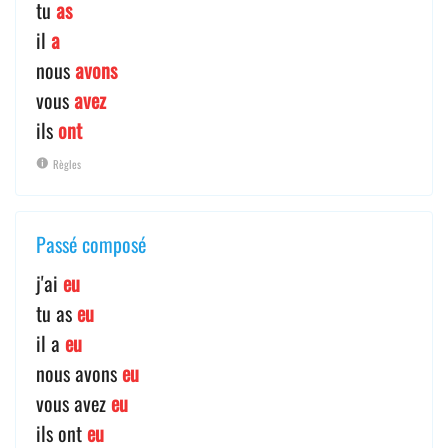
tu
as
il
a
nous
avons
vous
avez
ils
ont
Règles
Passé composé
j'ai
eu
tu as
eu
il a
eu
nous avons
eu
vous avez
eu
ils ont
eu