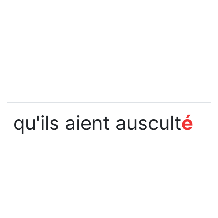
qu'ils aient auscult
é