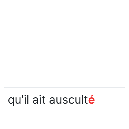
qu'il ait auscult
é