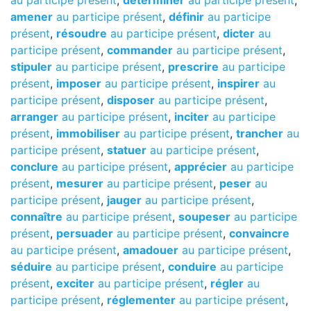
au participe présent
,
déterminer
au participe présent
,
amener
au participe présent
,
définir
au participe
présent
,
résoudre
au participe présent
,
dicter
au
participe présent
,
commander
au participe présent
,
stipuler
au participe présent
,
prescrire
au participe
présent
,
imposer
au participe présent
,
inspirer
au
participe présent
,
disposer
au participe présent
,
arranger
au participe présent
,
inciter
au participe
présent
,
immobiliser
au participe présent
,
trancher
au
participe présent
,
statuer
au participe présent
,
conclure
au participe présent
,
apprécier
au participe
présent
,
mesurer
au participe présent
,
peser
au
participe présent
,
jauger
au participe présent
,
connaître
au participe présent
,
soupeser
au participe
présent
,
persuader
au participe présent
,
convaincre
au participe présent
,
amadouer
au participe présent
,
séduire
au participe présent
,
conduire
au participe
présent
,
exciter
au participe présent
,
régler
au
participe présent
,
réglementer
au participe présent
,