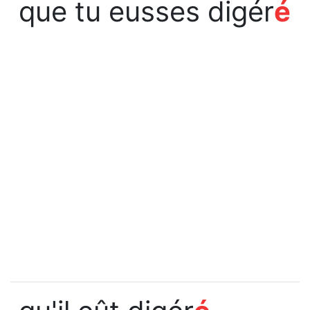
que tu eusses digér
é