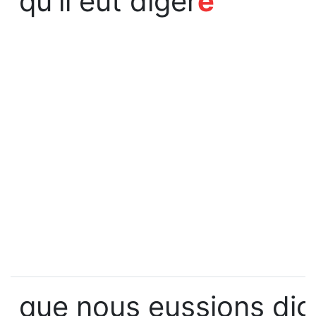
qu'il eût digér
é
que nous eussions dig