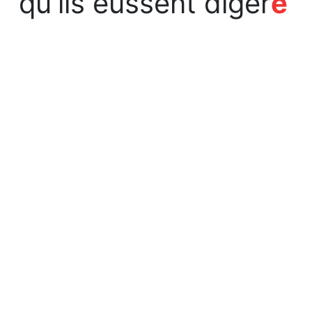
qu'ils eussent digér
é