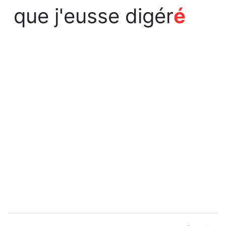
que j'eusse digér
é