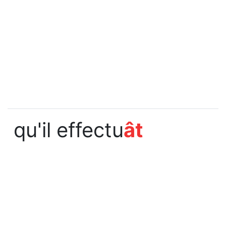
qu'il effectu
ât