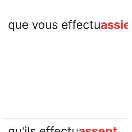
que vous effectu
assie
qu'ils effectu
assent