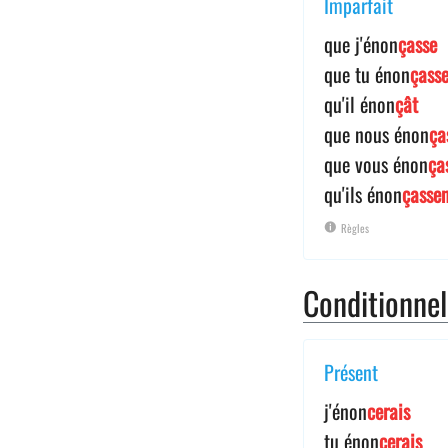
Imparfait
que j'énon
çasse
que tu énon
çass
qu'il énon
çât
que nous énon
ça
que vous énon
ça
qu'ils énon
çasse
Règles
Conditionne
Présent
j'énon
cerais
tu énon
cerais