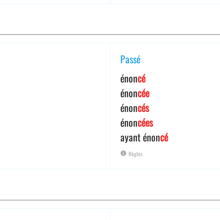
Passé
énon
cé
énon
cée
énon
cés
énon
cées
ayant énon
cé
Règles