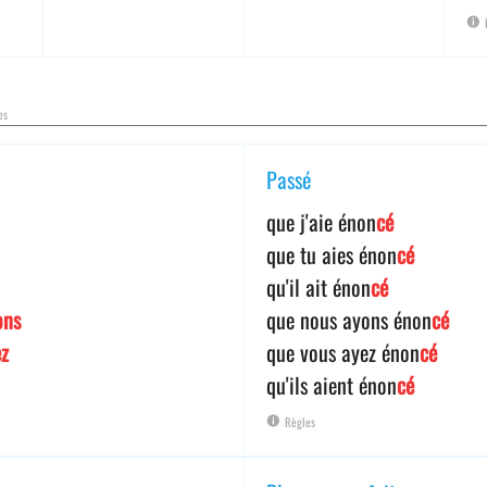
es
Passé
que j'aie énon
cé
que tu aies énon
cé
qu'il ait énon
cé
ons
que nous ayons énon
cé
ez
que vous ayez énon
cé
qu'ils aient énon
cé
Règles