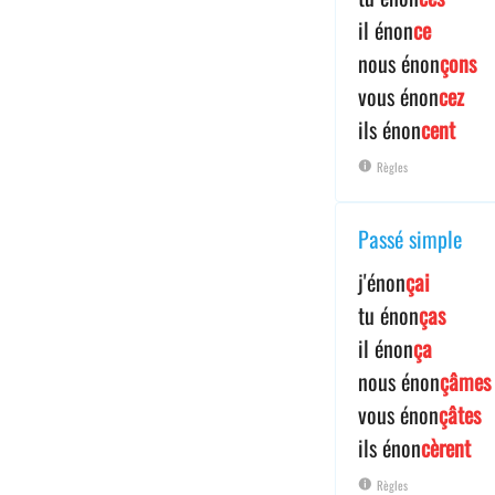
il énon
ce
nous énon
çons
vous énon
cez
ils énon
cent
Règles
Passé simple
j'énon
çai
tu énon
ças
il énon
ça
nous énon
çâmes
vous énon
çâtes
ils énon
cèrent
Règles