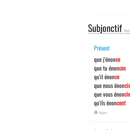
Subjonctif
Règl
Présent
que j'énon
ce
que tu énon
ces
qu'il énon
ce
que nous énon
ci
que vous énon
ci
qu'ils énon
cent
Règles