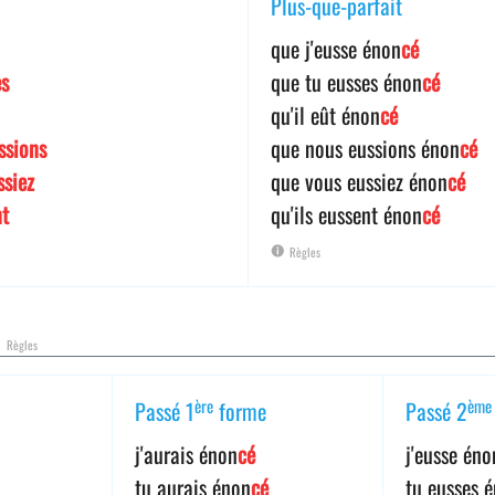
Plus-que-parfait
que j'eusse énon
cé
es
que tu eusses énon
cé
qu'il eût énon
cé
ssions
que nous eussions énon
cé
ssiez
que vous eussiez énon
cé
nt
qu'ils eussent énon
cé
Règles
l
Règles
ère
ème
Passé 1
forme
Passé 2
j'aurais énon
cé
j'eusse éno
tu aurais énon
cé
tu eusses 