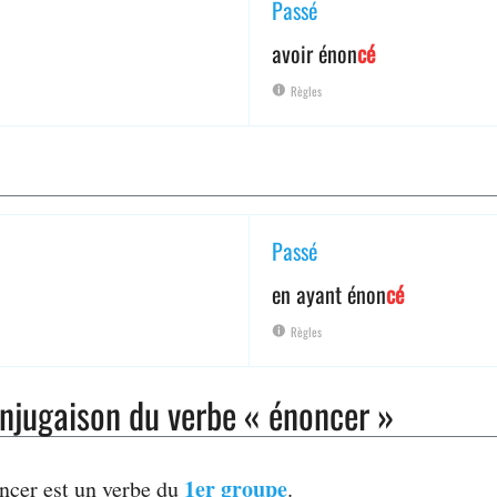
Passé
avoir énon
cé
Règles
Passé
en ayant énon
cé
Règles
njugaison du verbe « énoncer »
1er groupe
ncer est un verbe du
.