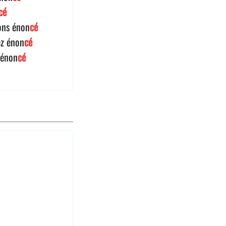
cé
ons énon
cé
ez énon
cé
 énon
cé