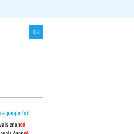
OK
us-que-parfait
avais énon
cé
 avais énon
cé