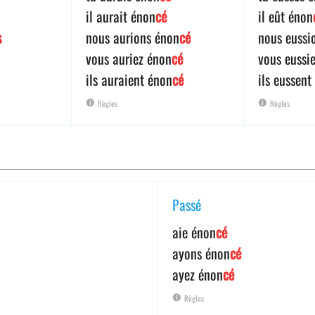
il aurait énon
cé
il eût énon
s
nous aurions énon
cé
nous eussi
vous auriez énon
cé
vous eussi
ils auraient énon
cé
ils eussent
Règles
Règles
Passé
aie énon
cé
ayons énon
cé
ayez énon
cé
Règles