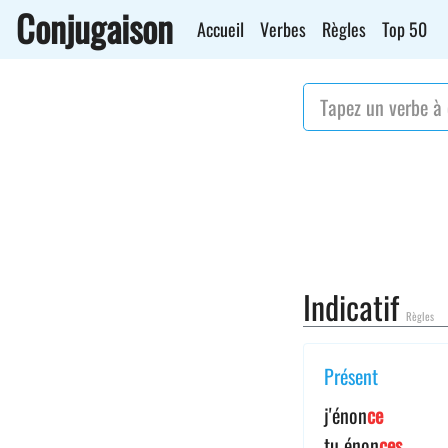
Conjugaison
Accueil
Verbes
Règles
Top 50
Indicatif
Règles
Présent
j'énon
ce
tu énon
ces