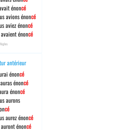
 avait énon
cé
us avions énon
cé
us aviez énon
cé
s avaient énon
cé
Règles
tur antérieur
aurai énon
cé
 auras énon
cé
 aura énon
cé
us aurons
on
cé
us aurez énon
cé
s auront énon
cé