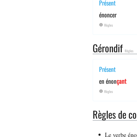
Présent
énoncer
Règles
Gérondif
Règles
Présent
en énon
çant
Règles
Règles de co
Le verbe éno