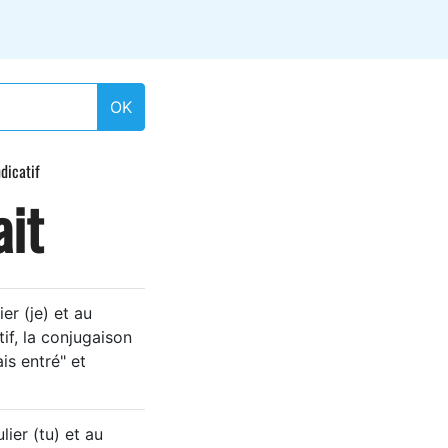
OK
ndicatif
ait
er (je) et au
tif, la conjugaison
ais entré" et
ier (tu) et au