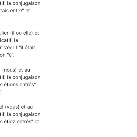
tif, la conjugaison
tais entré" et
er (il ou elle) et
catif, la
s'écrit "il était
on "é".
 (nous) et au
tif, la conjugaison
s étions entrés"
.
l (vous) et au
tif, la conjugaison
s étiez entrés" et