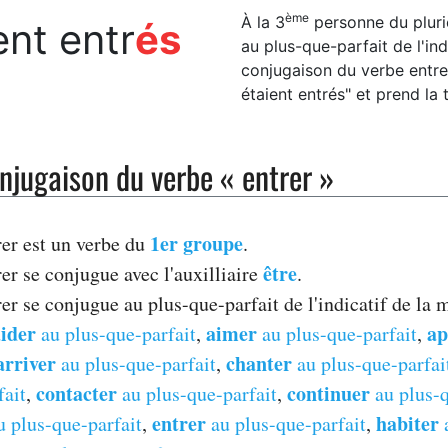
ème
À la 3
personne du pluriel
ient entr
és
au plus-que-parfait de l'indi
conjugaison du verbe entrer 
étaient entrés" et prend la 
njugaison du verbe « entrer »
1er groupe
rer est un verbe du
.
être
er se conjugue avec l'auxilliaire
.
rer se conjugue au plus-que-parfait de l'indicatif de l
ider
aimer
ap
au plus-que-parfait
,
au plus-que-parfait
,
arriver
chanter
au plus-que-parfait
,
au plus-que-parfai
contacter
continuer
fait
,
au plus-que-parfait
,
au plus-q
entrer
habiter
 plus-que-parfait
,
au plus-que-parfait
,
a