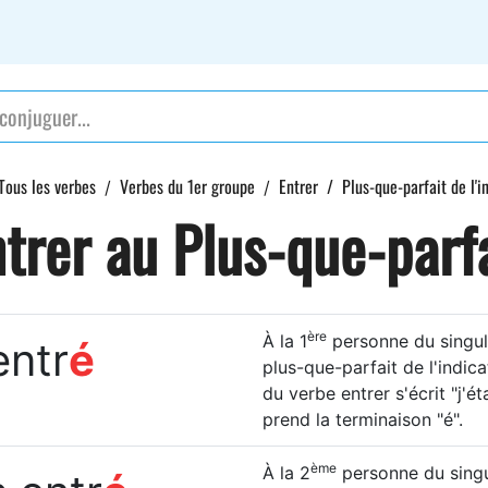
Tous les verbes
Verbes du 1er groupe
Entrer
Plus-que-parfait de l'i
trer au Plus-que-parf
ère
À la 1
personne du singuli
entr
é
plus-que-parfait de l'indica
du verbe entrer s'écrit "j'ét
prend la terminaison "é".
ème
À la 2
personne du singul