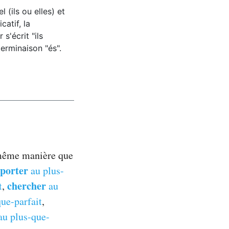
 (ils ou elles) et
catif, la
s'écrit "ils
terminaison "és".
a même manière que
porter
au plus-
chercher
t
,
au
ue-parfait
,
u plus-que-