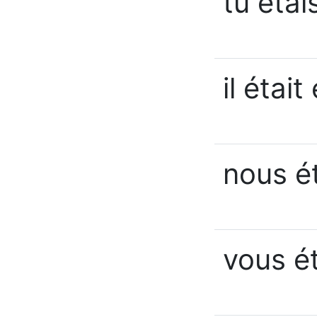
tu étai
il était
nous ét
vous ét