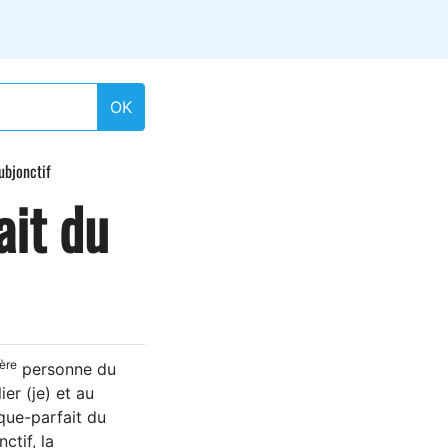
OK
ubjonctif
ait du
ère
personne du
ier (je) et au
que-parfait du
ctif, la