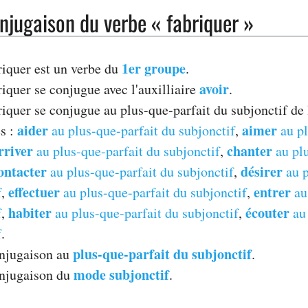
njugaison du verbe « fabriquer »
1er groupe
riquer est un verbe du
.
avoir
iquer se conjugue avec l'auxilliaire
.
riquer se conjugue au plus-que-parfait du subjonctif d
aider
aimer
es :
au plus-que-parfait du subjonctif
,
au pl
rriver
chanter
au plus-que-parfait du subjonctif
,
au plu
ontacter
désirer
au plus-que-parfait du subjonctif
,
au p
effectuer
entrer
f
,
au plus-que-parfait du subjonctif
,
au
habiter
écouter
f
,
au plus-que-parfait du subjonctif
,
au 
f
.
plus-que-parfait du subjonctif
onjugaison au
.
mode subjonctif
onjugaison du
.