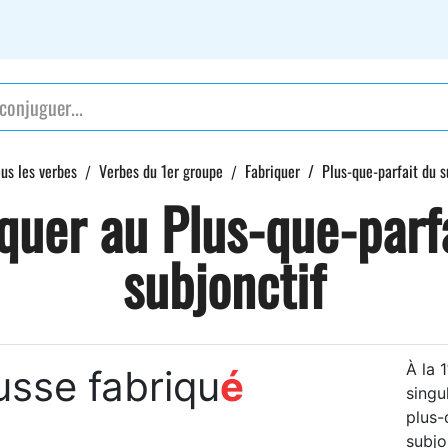
us les verbes
Verbes du 1er groupe
Fabriquer
Plus-que-parfait du s
quer au Plus-que-parf
subjonctif
À la 1
usse fabriqu
é
singul
plus-
subjon