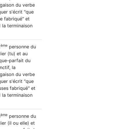
gaison du verbe
quer s'écrit "que
se fabriqué" et
 la terminaison
ème
2
personne du
ier (tu) et au
que-parfait du
ctif, la
gaison du verbe
quer s'écrit "que
sses fabriqué" et
 la terminaison
ème
3
personne du
ier (il ou elle) et