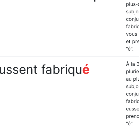
plus-
subjon
conju
fabri
vous 
et pr
"é".
À la 
eussent fabriqu
é
plurie
au pl
subjon
conju
fabriq
eusse
prend
"é".