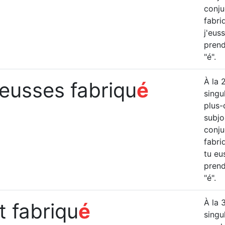
conju
fabri
j'eus
prend
"é".
À la 
 eusses fabriqu
é
singul
plus-
subjon
conju
fabri
tu eu
prend
"é".
À la 
ût fabriqu
é
singul