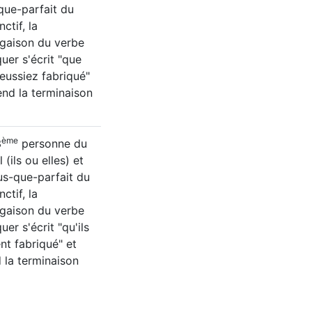
que-parfait du
ctif, la
gaison du verbe
quer s'écrit "que
eussiez fabriqué"
end la terminaison
ème
3
personne du
l (ils ou elles) et
us-que-parfait du
ctif, la
gaison du verbe
uer s'écrit "qu'ils
nt fabriqué" et
 la terminaison