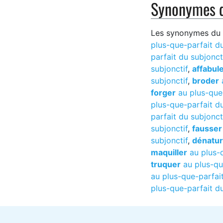
Synonymes d
Les synonymes du v
plus-que-parfait du
parfait du subjonct
subjonctif
,
affabul
subjonctif
,
broder
a
forger
au plus-que-
plus-que-parfait du
parfait du subjonct
subjonctif
,
fausser
subjonctif
,
dénatur
maquiller
au plus-q
truquer
au plus-que
au plus-que-parfait
plus-que-parfait du