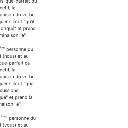
us-que-parfait du
ctif, la
gaison du verbe
uer s'écrit "qu'il
abriqué" et prend
rminaison "é".
ère
personne du
el (nous) et au
que-parfait du
ctif, la
gaison du verbe
quer s'écrit "que
eussions
qué" et prend la
naison "é".
ème
2
personne du
el (vous) et au