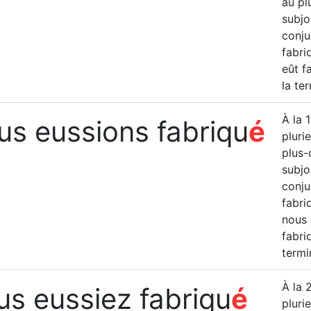
au pl
subjon
conju
fabriq
eût f
la te
À la 1
us eussions fabriqu
é
pluri
plus-
subjon
conju
fabri
nous 
fabri
termi
À la 
us eussiez fabriqu
é
pluri