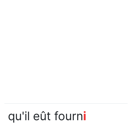
qu'il eût fourn
i