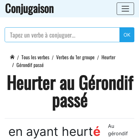
Conjugaison
OK
Tous les verbes
Verbes du 1er groupe
Heurter
Gérondif passé
Heurter au Gérondif
passé
Au
en ayant heurt
é
gérondif