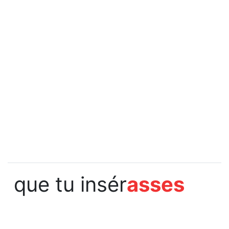
que tu insér
asses