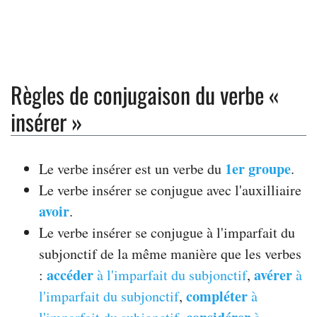
Règles de conjugaison du verbe «
insérer »
1er groupe
Le verbe insérer est un verbe du
.
Le verbe insérer se conjugue avec l'auxilliaire
avoir
.
Le verbe insérer se conjugue à l'imparfait du
subjonctif de la même manière que les verbes
accéder
avérer
:
à l'imparfait du subjonctif
,
à
compléter
l'imparfait du subjonctif
,
à