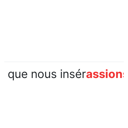
que nous insér
assion