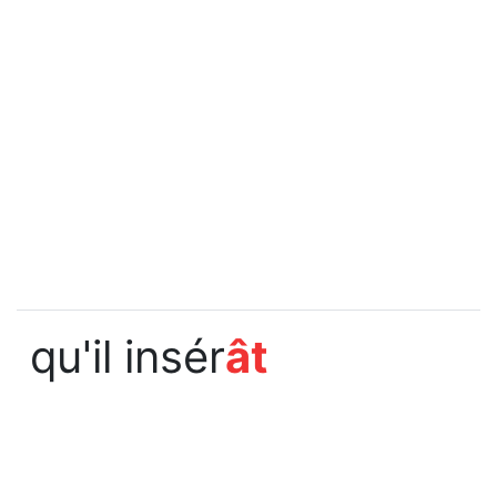
qu'il insér
ât