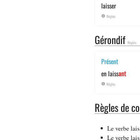
laisser
Règles
Gérondif
Règles
Présent
en laiss
ant
Règles
Règles de co
Le verbe lai
Le verbe lais