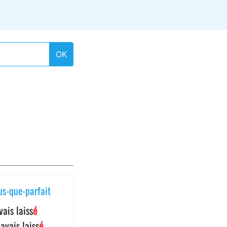
OK
us-que-parfait
avais laiss
é
 avais laiss
é