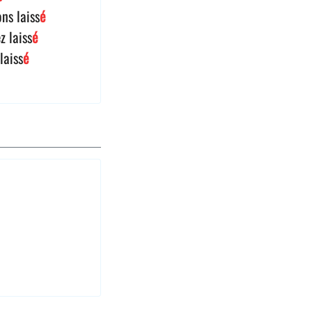
ns laiss
é
z laiss
é
laiss
é