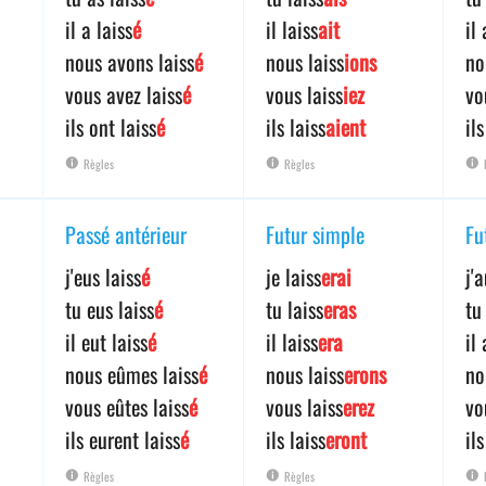
il a laiss
é
il laiss
ait
il
nous avons laiss
é
nous laiss
ions
no
vous avez laiss
é
vous laiss
iez
vo
ils ont laiss
é
ils laiss
aient
il
Règles
Règles
Passé antérieur
Futur simple
Fu
j'eus laiss
é
je laiss
erai
j'
tu eus laiss
é
tu laiss
eras
tu
il eut laiss
é
il laiss
era
il
nous eûmes laiss
é
nous laiss
erons
no
vous eûtes laiss
é
vous laiss
erez
vo
ils eurent laiss
é
ils laiss
eront
il
Règles
Règles