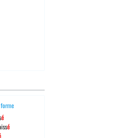
forme
s
é
aiss
é
é