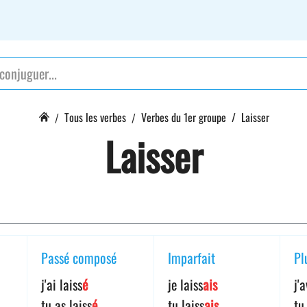
Tous les verbes
Verbes du 1er groupe
Laisser
Laisser
Passé composé
Imparfait
Pl
j'ai laiss
é
je laiss
ais
j'
tu as laiss
é
tu laiss
ais
tu