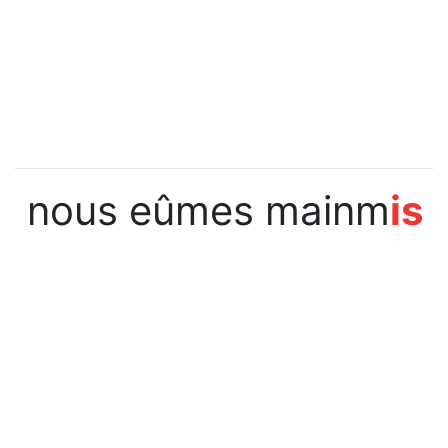
nous eûmes mainm
is