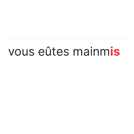
vous eûtes mainm
is