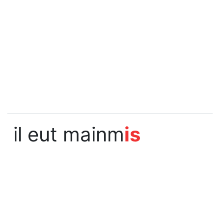
il eut mainm
is