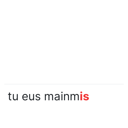
tu eus mainm
is