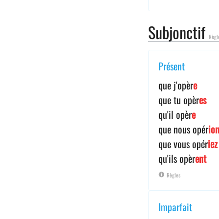
Subjonctif
Règl
Présent
que j'opèr
e
que tu opèr
es
qu'il opèr
e
que nous opér
io
que vous opér
iez
qu'ils opèr
ent
Règles
Imparfait