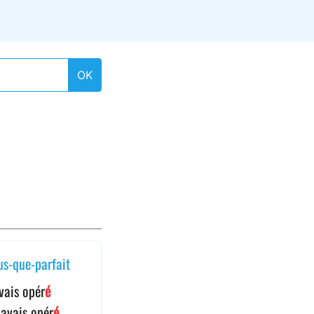
OK
us-que-parfait
avais opér
é
 avais opér
é