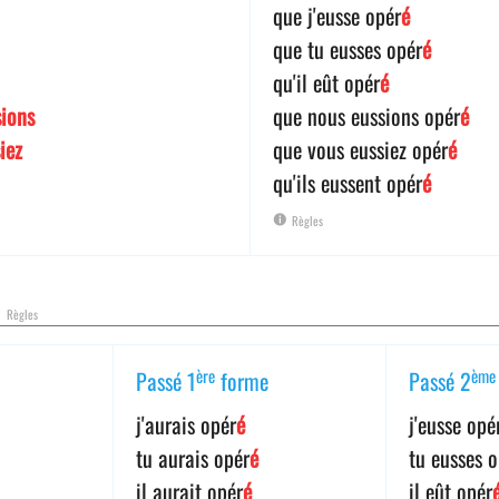
que j'eusse opér
é
que tu eusses opér
é
qu'il eût opér
é
sions
que nous eussions opér
é
iez
que vous eussiez opér
é
qu'ils eussent opér
é
Règles
l
Règles
ère
ème
Passé 1
forme
Passé 2
j'aurais opér
é
j'eusse opé
tu aurais opér
é
tu eusses 
il aurait opér
é
il eût opér