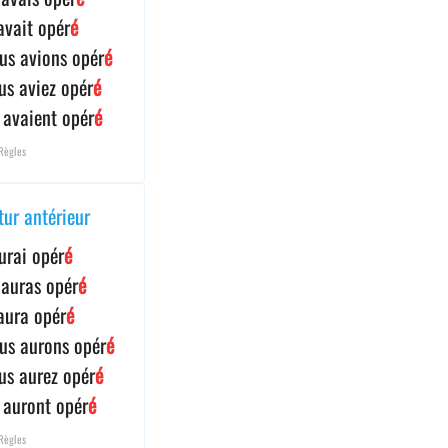
 avait opér
é
us avions opér
é
us aviez opér
é
s avaient opér
é
Règles
tur antérieur
aurai opér
é
 auras opér
é
 aura opér
é
us aurons opér
é
us aurez opér
é
s auront opér
é
Règles