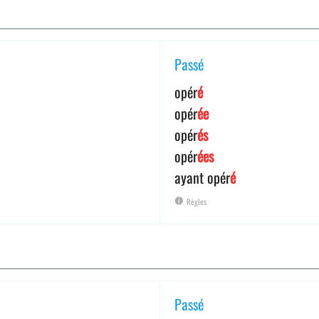
Passé
opér
é
opér
ée
opér
és
opér
ées
ayant opér
é
Règles
Passé