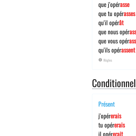
que j'opér
asse
que tu opér
asses
qu'il opér
ât
que nous opér
as
que vous opér
ass
qu'ils opér
assent
Règles
Conditionne
Présent
j'opér
erais
tu opér
erais
il opér
erait