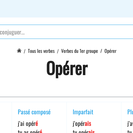
Tous les verbes
Verbes du 1er groupe
Opérer
Opérer
Passé composé
Imparfait
Pl
j'ai opér
é
j'opér
ais
j'
tu as opér
é
tu opér
ais
tu