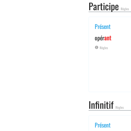
Participe
Règles
Présent
opér
ant
Règles
Infinitif
Règles
Présent