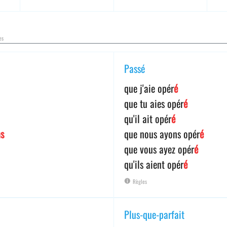
es
Passé
que j'aie opér
é
que tu aies opér
é
qu'il ait opér
é
ns
que nous ayons opér
é
que vous ayez opér
é
qu'ils aient opér
é
Règles
Plus-que-parfait