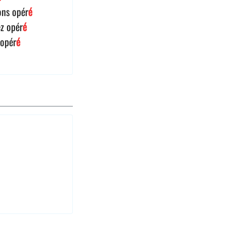
ons opér
é
ez opér
é
 opér
é