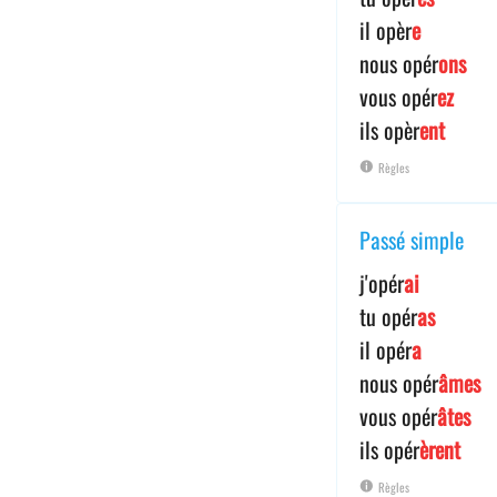
il opèr
e
nous opér
ons
vous opér
ez
ils opèr
ent
Règles
Passé simple
j'opér
ai
tu opér
as
il opér
a
nous opér
âmes
vous opér
âtes
ils opér
èrent
Règles