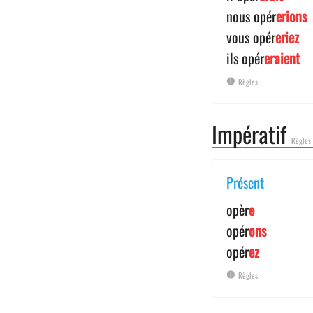
nous opér
erions
vous opér
eriez
ils opér
eraient
Règles
Impératif
Règles
Présent
opèr
e
opér
ons
opér
ez
Règles