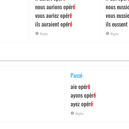
nous aurions opér
é
nous eussi
vous auriez opér
é
vous eussi
ils auraient opér
é
ils eussent
Règles
Règles
Passé
aie opér
é
ayons opér
é
ayez opér
é
Règles