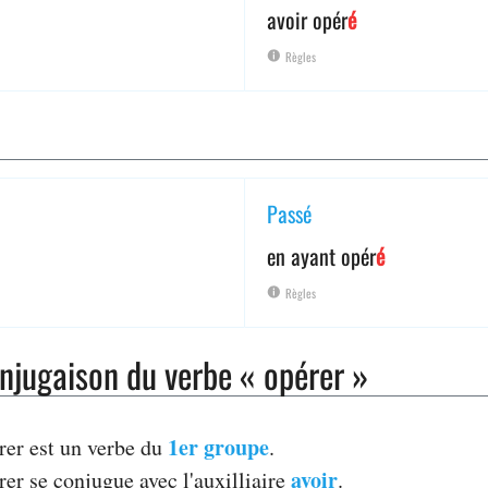
avoir opér
é
Règles
Passé
en ayant opér
é
Règles
njugaison du verbe « opérer »
1er groupe
rer est un verbe du
.
avoir
rer se conjugue avec l'auxilliaire
.