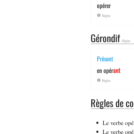
opérer
Règles
Gérondif
Règles
Présent
en opér
ant
Règles
Règles de co
Le verbe opé
Le verbe opé