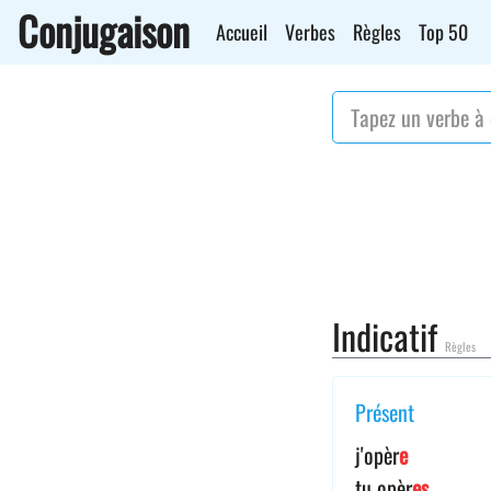
Conjugaison
Accueil
Verbes
Règles
Top 50
Indicatif
Règles
Présent
j'opèr
e
tu opèr
es