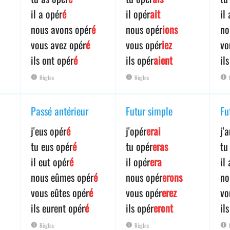
il a opér
é
il opér
ait
il
nous avons opér
é
nous opér
ions
no
vous avez opér
é
vous opér
iez
vo
ils ont opér
é
ils opér
aient
il
Règles
Règles
Passé antérieur
Futur simple
Fu
j'eus opér
é
j'opér
erai
j'
tu eus opér
é
tu opér
eras
tu
il eut opér
é
il opér
era
il
nous eûmes opér
é
nous opér
erons
no
vous eûtes opér
é
vous opér
erez
vo
ils eurent opér
é
ils opér
eront
il
Règles
Règles