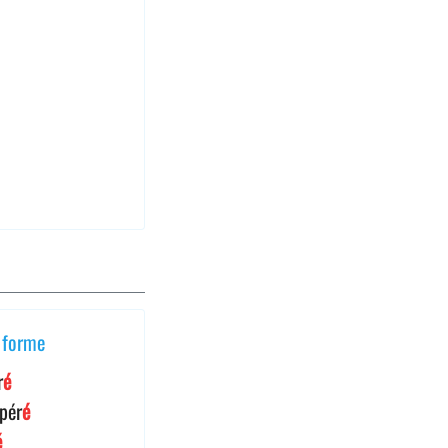
forme
r
é
opér
é
é