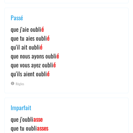
Passé
que j'aie oubli
é
que tu aies oubli
é
qu'il ait oubli
é
que nous ayons oubli
é
que vous ayez oubli
é
qu'ils aient oubli
é
Règles
Imparfait
que j'oubli
asse
que tu oubli
asses