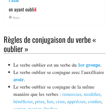
en ayant oubli
é
Règles
Règles de conjugaison du verbe «
oublier »
1er groupe
Le verbe oublier est un verbe du
.
Le verbe oublier se conjugue avec l'auxilliaire
avoir
.
Le verbe oublier se conjugue de la même
manière que les verbes :
remercier
,
modifier
,
bénéficier
,
prier
,
lier
,
crier
,
apprécier
,
confier
,
copier
,
marier
,
étudier
.