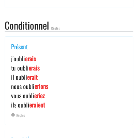
Conditionnel
Règles
Présent
j'oubli
erais
tu oubli
erais
il oubli
erait
nous oubli
erions
vous oubli
eriez
ils oubli
eraient
Règles