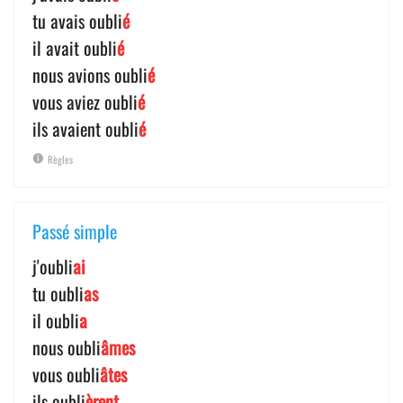
tu avais oubli
é
il avait oubli
é
nous avions oubli
é
vous aviez oubli
é
ils avaient oubli
é
Règles
Passé simple
j'oubli
ai
tu oubli
as
il oubli
a
nous oubli
âmes
vous oubli
âtes
ils oubli
èrent