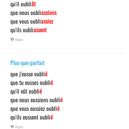
qu'il oubli
ât
que nous oubli
assions
que vous oubli
assiez
qu'ils oubli
assent
Règles
Plus-que-parfait
que j'eusse oubli
é
que tu eusses oubli
é
qu'il eût oubli
é
que nous eussions oubli
é
que vous eussiez oubli
é
qu'ils eussent oubli
é
Règles