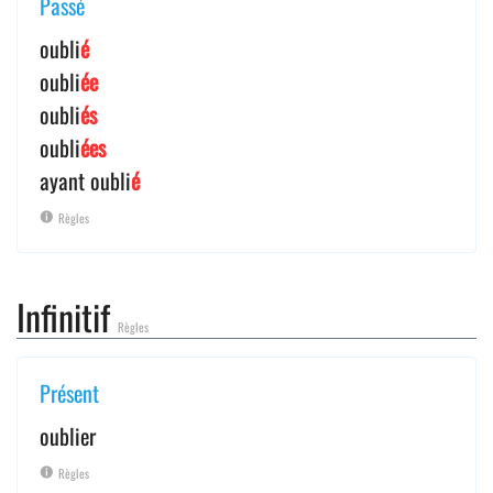
Passé
oubli
é
oubli
ée
oubli
és
oubli
ées
ayant oubli
é
Règles
Infinitif
Règles
Présent
oublier
Règles