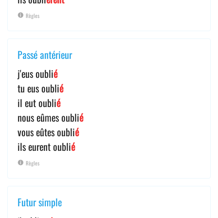
Règles
Passé antérieur
j'eus oubli
é
tu eus oubli
é
il eut oubli
é
nous eûmes oubli
é
vous eûtes oubli
é
ils eurent oubli
é
Règles
Futur simple