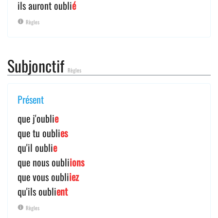
ils auront oubli
é
Règles
Subjonctif
Règles
Présent
que j'oubli
e
que tu oubli
es
qu'il oubli
e
que nous oubli
ions
que vous oubli
iez
qu'ils oubli
ent
Règles