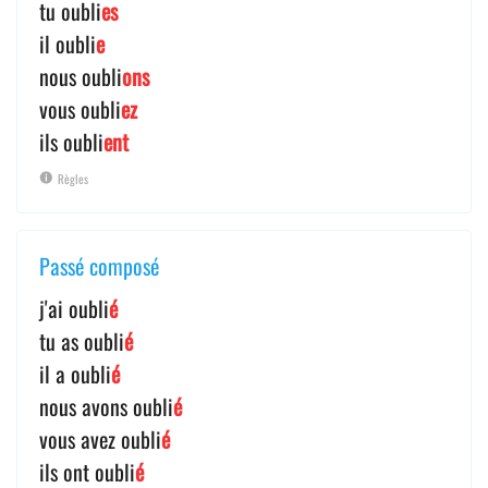
tu oubli
es
il oubli
e
nous oubli
ons
vous oubli
ez
ils oubli
ent
Règles
Passé composé
j'ai oubli
é
tu as oubli
é
il a oubli
é
nous avons oubli
é
vous avez oubli
é
ils ont oubli
é