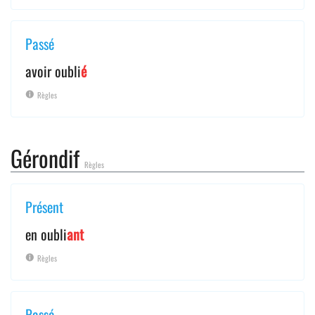
Passé
avoir oubli
é
Règles
Gérondif
Règles
Présent
en oubli
ant
Règles
Passé