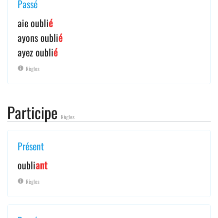
Passé
aie oubli
é
ayons oubli
é
ayez oubli
é
Règles
Participe
Règles
Présent
oubli
ant
Règles