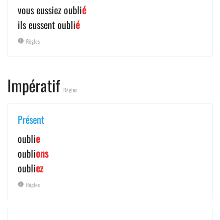
vous eussiez oubli
é
ils eussent oubli
é
Règles
Impératif
Règles
Présent
oubli
e
oubli
ons
oubli
ez
Règles