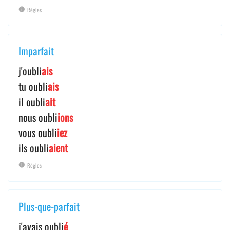
Règles
Imparfait
j'oubli
ais
tu oubli
ais
il oubli
ait
nous oubli
ions
vous oubli
iez
ils oubli
aient
Règles
Plus-que-parfait
j'avais oubli
é