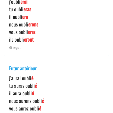
j'oubli
erai
tu oubli
eras
il oubli
era
nous oubli
erons
vous oubli
erez
ils oubli
eront
Règles
Futur antérieur
j'aurai oubli
é
tu auras oubli
é
il aura oubli
é
nous aurons oubli
é
vous aurez oubli
é