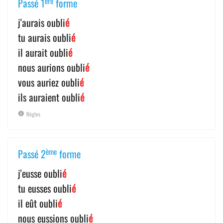
ère
Passé 1
forme
j'aurais oubli
é
tu aurais oubli
é
il aurait oubli
é
nous aurions oubli
é
vous auriez oubli
é
ils auraient oubli
é
Règles
ème
Passé 2
forme
j'eusse oubli
é
tu eusses oubli
é
il eût oubli
é
nous eussions oubli
é