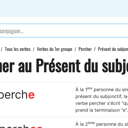
Tous les verbes
Verbes du 1er groupe
Percher
Présent du subjon
er au Présent du subj
ère
À la 1
personne du sing
 perch
e
présent du subjonctif, l
verbe percher s'écrit "q
prend la terminaison "e".
ème
À la 2
personne du sin