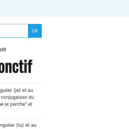
OK
ctif
onctif
ulier (je) et au
a conjugaison du
ue je perche" et
gulier (tu) et au