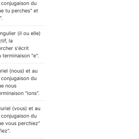
a conjugaison du
ue tu perches" et
".
gulier (il ou elle)
if, la
rcher s'écrit
a terminaison "e".
iel (nous) et au
a conjugaison du
ue nous
erminaison "ions".
riel (vous) et au
a conjugaison du
ue vous perchiez"
iez".