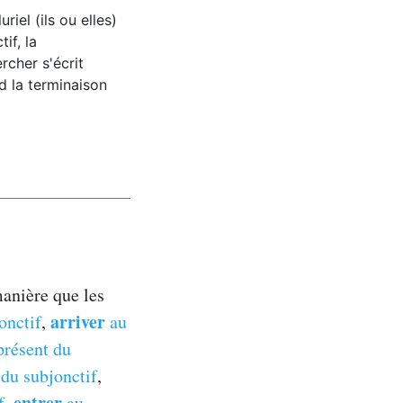
iel (ils ou elles)
if, la
rcher s'écrit
nd la terminaison
anière que les
arriver
onctif
,
au
présent du
du subjonctif
,
entrer
f
,
au