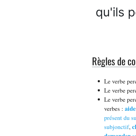
qu'ils 
Règles de co
Le verbe per
Le verbe per
Le verbe per
aide
verbes :
présent du s
c
subjonctif
,
demander
au