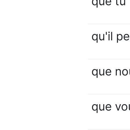
que tu
qu'il p
que no
que vo