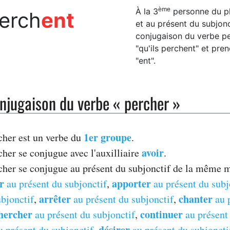
ème
À la 3
personne du plur
perch
ent
et au présent du subjonct
conjugaison du verbe pe
"qu'ils perchent" et pre
"ent".
njugaison du verbe « percher »
1er groupe
cher est un verbe du
.
avoir
cher se conjugue avec l'auxilliaire
.
cher se conjugue au présent du subjonctif de la même m
r
apporter
au présent du subjonctif
,
au présent du subj
arrêter
chanter
ubjonctif
,
au présent du subjonctif
,
au 
hercher
continuer
au présent du subjonctif
,
au présent 
désirer
 présent du subjonctif
,
au présent du subjoncti