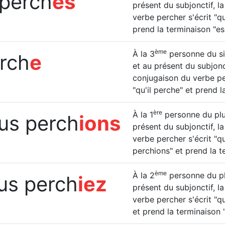
 perch
es
présent du subjonctif, l
verbe percher s'écrit "q
prend la terminaison "es
ème
À la 3
personne du sin
erch
e
et au présent du subjonct
conjugaison du verbe pe
"qu'il perche" et prend l
ère
À la 1
personne du plur
us perch
ions
présent du subjonctif, l
verbe percher s'écrit "q
perchions" et prend la t
ème
À la 2
personne du plu
us perch
iez
présent du subjonctif, l
verbe percher s'écrit "q
et prend la terminaison "