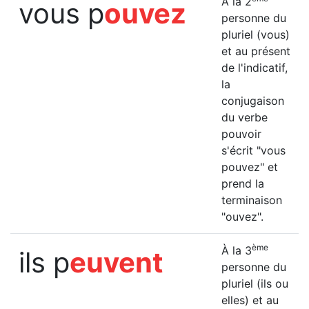
À la 2
vous p
ouvez
personne du
pluriel (vous)
et au présent
de l'indicatif,
la
conjugaison
du verbe
pouvoir
s'écrit "vous
pouvez" et
prend la
terminaison
"ouvez".
ème
À la 3
ils p
euvent
personne du
pluriel (ils ou
elles) et au