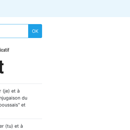
OK
icatif
t
 (je) et à
conjugaison du
poussais" et
r (tu) et à