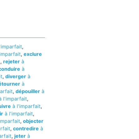
'imparfait
,
'imparfait
,
exclure
t
,
rejeter
à
conduire
à
it
,
diverger
à
étourner
à
arfait
,
dépouiller
à
 l'imparfait
,
uivre
à l'imparfait
,
ir
à l'imparfait
,
imparfait
,
objecter
rfait
,
contredire
à
arfait
,
jeter
à