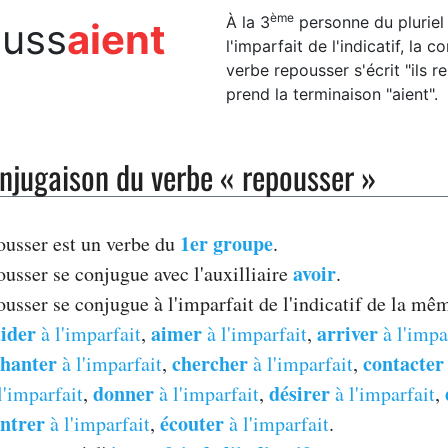
ème
À la 3
personne du pluriel (
ouss
aient
l'imparfait de l'indicatif, la 
verbe repousser s'écrit "ils r
prend la terminaison "aient".
njugaison du verbe « repousser »
1er groupe
ousser est un verbe du
.
avoir
ousser se conjugue avec l'auxilliaire
.
ousser se conjugue à l'imparfait de l'indicatif de la m
ider
aimer
arriver
à l'imparfait
,
à l'imparfait
,
à l'impa
chanter
chercher
contacter
à l'imparfait
,
à l'imparfait
,
donner
désirer
l'imparfait
,
à l'imparfait
,
à l'imparfait
,
ntrer
écouter
à l'imparfait
,
à l'imparfait
.