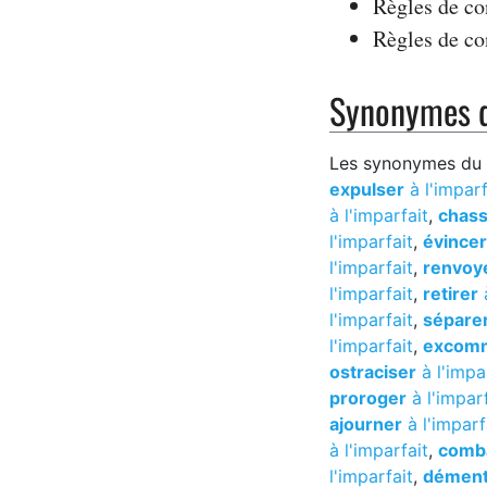
Règles de co
Règles de c
Synonymes d
Les synonymes du ve
expulser
à l'imparf
à l'imparfait
,
chass
l'imparfait
,
évincer
l'imparfait
,
renvoy
l'imparfait
,
retirer
à
l'imparfait
,
sépare
l'imparfait
,
excom
ostraciser
à l'impa
proroger
à l'imparf
ajourner
à l'imparf
à l'imparfait
,
comb
l'imparfait
,
dément