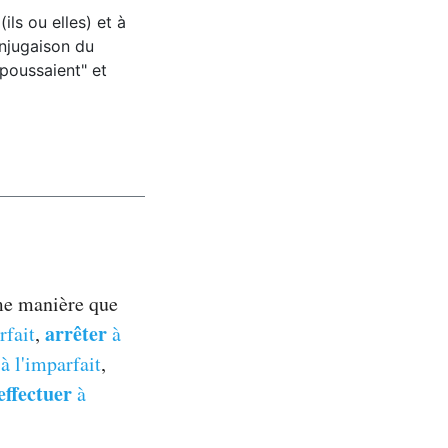
ils ou elles) et à
conjugaison du
epoussaient" et
ême manière que
arrêter
rfait
,
à
à l'imparfait
,
effectuer
à