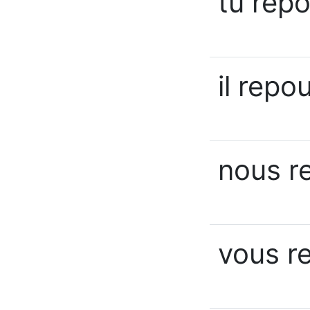
tu rep
il repo
nous r
vous r