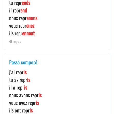
tu repr
ends
il repr
end
nous repr
enons
vous repr
enez
ils repr
ennent
Règles
Passé composé
j'ai repr
is
tu as repr
is
il a repr
is
nous avons repr
is
vous avez repr
is
ils ont repr
is