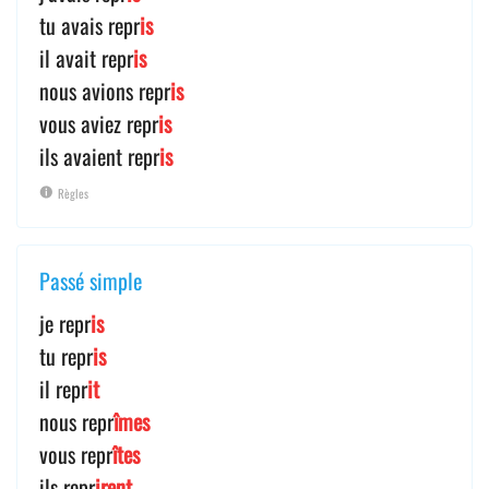
tu avais repr
is
il avait repr
is
nous avions repr
is
vous aviez repr
is
ils avaient repr
is
Règles
Passé simple
je repr
is
tu repr
is
il repr
it
nous repr
îmes
vous repr
îtes
ils repr
irent