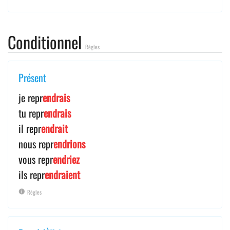
Conditionnel
Règles
Présent
je repr
endrais
tu repr
endrais
il repr
endrait
nous repr
endrions
vous repr
endriez
ils repr
endraient
Règles