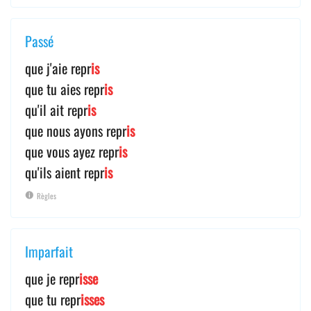
Passé
que j'aie repr
is
que tu aies repr
is
qu'il ait repr
is
que nous ayons repr
is
que vous ayez repr
is
qu'ils aient repr
is
Règles
Imparfait
que je repr
isse
que tu repr
isses