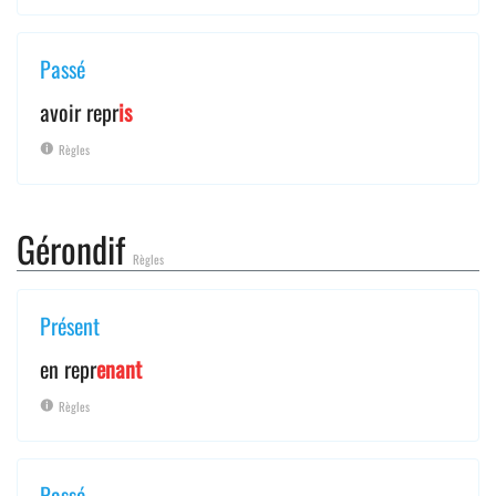
Passé
avoir repr
is
Règles
Gérondif
Règles
Présent
en repr
enant
Règles
Passé