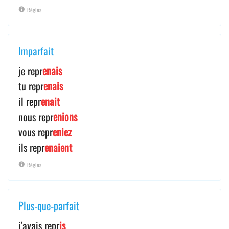
Règles
Imparfait
je repr
enais
tu repr
enais
il repr
enait
nous repr
enions
vous repr
eniez
ils repr
enaient
Règles
Plus-que-parfait
j'avais repr
is