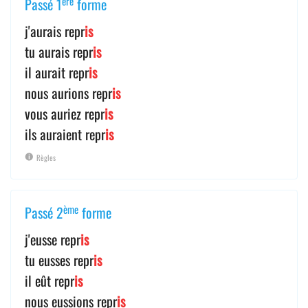
ère
Passé 1
forme
j'aurais repr
is
tu aurais repr
is
il aurait repr
is
nous aurions repr
is
vous auriez repr
is
ils auraient repr
is
Règles
ème
Passé 2
forme
j'eusse repr
is
tu eusses repr
is
il eût repr
is
nous eussions repr
is