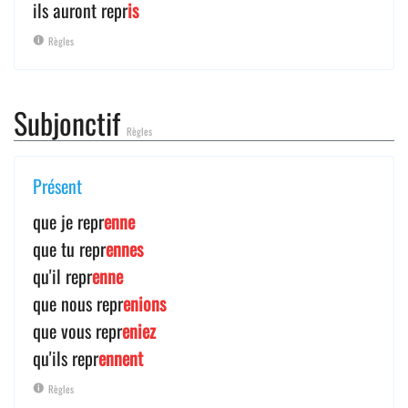
ils auront repr
is
Règles
Subjonctif
Règles
Présent
que je repr
enne
que tu repr
ennes
qu'il repr
enne
que nous repr
enions
que vous repr
eniez
qu'ils repr
ennent
Règles