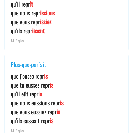
qu'il repr
ît
que nous repr
issions
que vous repr
issiez
qu'ils repr
issent
Règles
Plus-que-parfait
que j'eusse repr
is
que tu eusses repr
is
qu'il eût repr
is
que nous eussions repr
is
que vous eussiez repr
is
qu'ils eussent repr
is
Règles