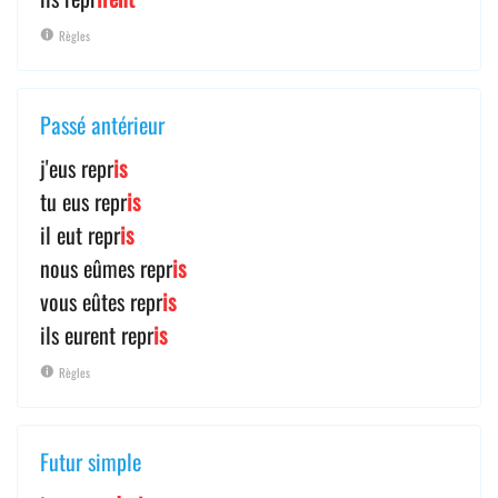
Règles
Passé antérieur
j'eus repr
is
tu eus repr
is
il eut repr
is
nous eûmes repr
is
vous eûtes repr
is
ils eurent repr
is
Règles
Futur simple