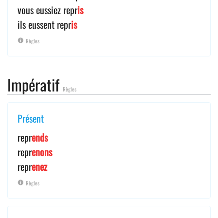
vous eussiez repr
is
ils eussent repr
is
Règles
Impératif
Règles
Présent
repr
ends
repr
enons
repr
enez
Règles