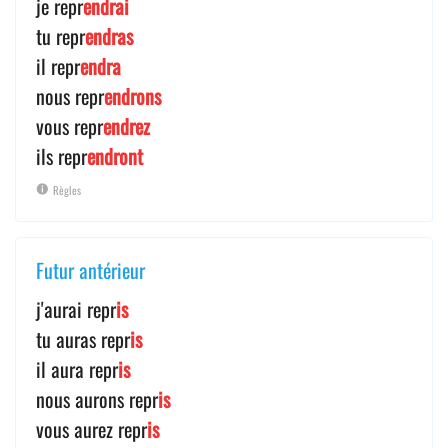
je repr
endrai
tu repr
endras
il repr
endra
nous repr
endrons
vous repr
endrez
ils repr
endront
Règles
Futur antérieur
j'aurai repr
is
tu auras repr
is
il aura repr
is
nous aurons repr
is
vous aurez repr
is