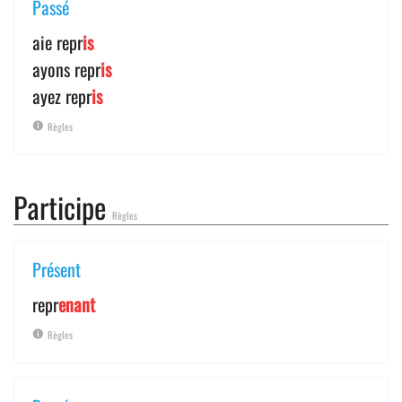
Passé
aie repr
is
ayons repr
is
ayez repr
is
Règles
Participe
Règles
Présent
repr
enant
Règles