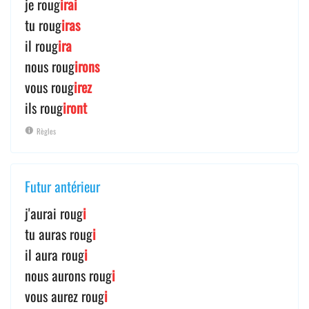
je roug
irai
tu roug
iras
il roug
ira
nous roug
irons
vous roug
irez
ils roug
iront
Règles
Futur antérieur
j'aurai roug
i
tu auras roug
i
il aura roug
i
nous aurons roug
i
vous aurez roug
i