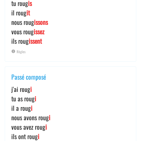
tu roug
is
il roug
it
nous roug
issons
vous roug
issez
ils roug
issent
Règles
Passé composé
j'ai roug
i
tu as roug
i
il a roug
i
nous avons roug
i
vous avez roug
i
ils ont roug
i