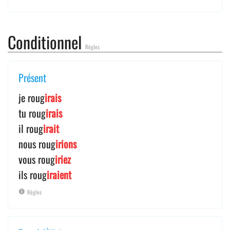
Conditionnel
Règles
Présent
je roug
irais
tu roug
irais
il roug
irait
nous roug
irions
vous roug
iriez
ils roug
iraient
Règles