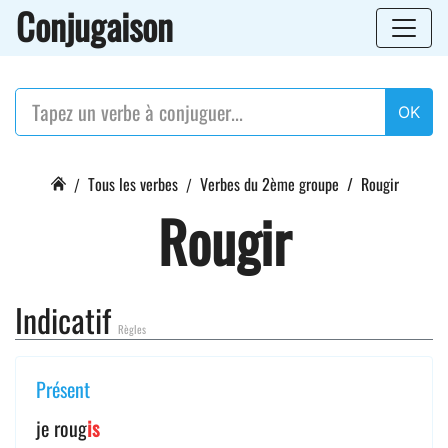
Conjugaison
OK
Tous les verbes
Verbes du 2ème groupe
Rougir
Rougir
Indicatif
Règles
Présent
je roug
is