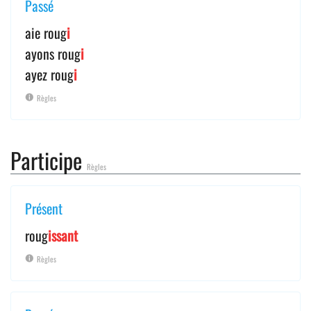
Passé
aie roug
i
ayons roug
i
ayez roug
i
Règles
Participe
Règles
Présent
roug
issant
Règles