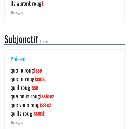
ils auront roug
i
Règles
Subjonctif
Règles
Présent
que je roug
isse
que tu roug
isses
qu'il roug
isse
que nous roug
issions
que vous roug
issiez
qu'ils roug
issent
Règles