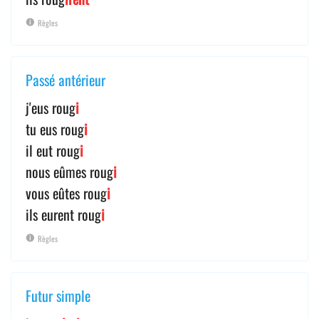
Règles
Passé antérieur
j'eus roug
i
tu eus roug
i
il eut roug
i
nous eûmes roug
i
vous eûtes roug
i
ils eurent roug
i
Règles
Futur simple