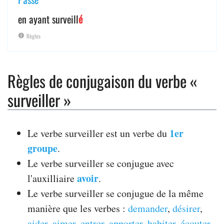
en ayant surveill
é
Règles
Règles de conjugaison du verbe «
surveiller »
1er
Le verbe surveiller est un verbe du
groupe
.
Le verbe surveiller se conjugue avec
avoir
l'auxilliaire
.
Le verbe surveiller se conjugue de la même
manière que les verbes :
demander
,
désirer
,
aider
,
aimer
,
entrer
,
apporter
,
habiter
,
écouter
,