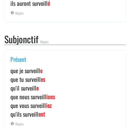
ils auront surveill
é
Règles
Subjonctif
Règles
Présent
que je surveill
e
que tu surveill
es
qu'il surveill
e
que nous surveill
ions
que vous surveill
iez
qu'ils surveill
ent
Règles