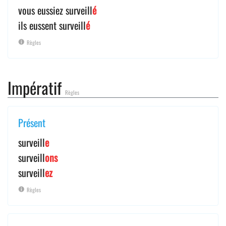
vous eussiez surveill
é
ils eussent surveill
é
Règles
Impératif
Règles
Présent
surveill
e
surveill
ons
surveill
ez
Règles