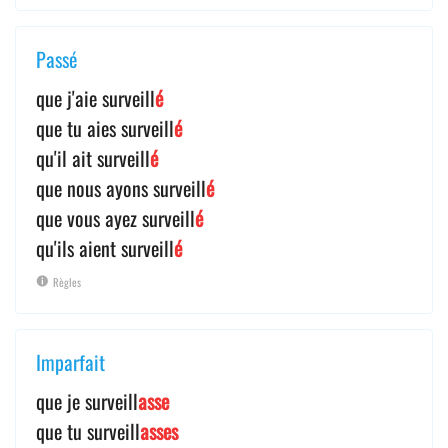
Passé
que j'aie surveill
é
que tu aies surveill
é
qu'il ait surveill
é
que nous ayons surveill
é
que vous ayez surveill
é
qu'ils aient surveill
é
Règles
Imparfait
que je surveill
asse
que tu surveill
asses