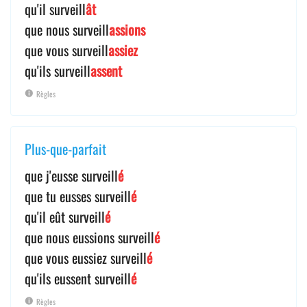
qu'il surveill
ât
que nous surveill
assions
que vous surveill
assiez
qu'ils surveill
assent
Règles
Plus-que-parfait
que j'eusse surveill
é
que tu eusses surveill
é
qu'il eût surveill
é
que nous eussions surveill
é
que vous eussiez surveill
é
qu'ils eussent surveill
é
Règles