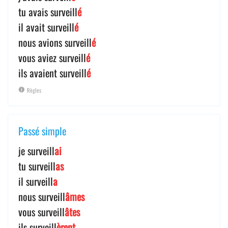
tu avais surveill
é
il avait surveill
é
nous avions surveill
é
vous aviez surveill
é
ils avaient surveill
é
Règles
Passé simple
je surveill
ai
tu surveill
as
il surveill
a
nous surveill
âmes
vous surveill
âtes
ils surveill
èrent