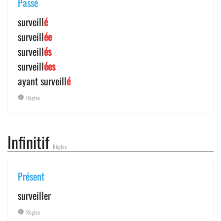
Passé
surveill
é
surveill
ée
surveill
és
surveill
ées
ayant surveill
é
Règles
Infinitif
Règles
Présent
surveiller
Règles