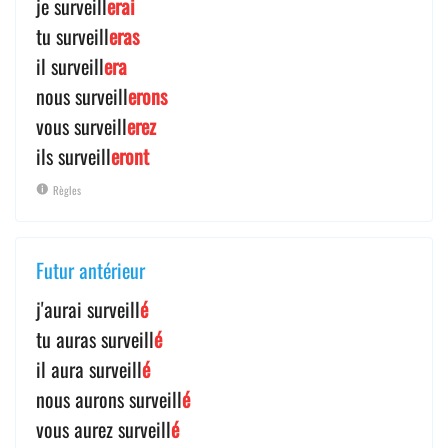
je surveill
erai
tu surveill
eras
il surveill
era
nous surveill
erons
vous surveill
erez
ils surveill
eront
Règles
Futur antérieur
j'aurai surveill
é
tu auras surveill
é
il aura surveill
é
nous aurons surveill
é
vous aurez surveill
é