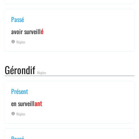
Passé
avoir surveill
é
Règles
Gérondif
Règles
Présent
en surveill
ant
Règles
Passé