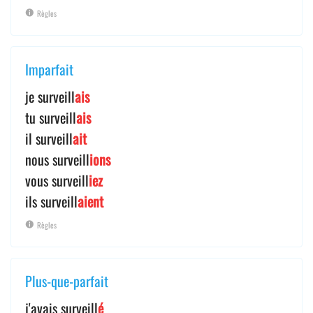
Règles
Imparfait
je surveill
ais
tu surveill
ais
il surveill
ait
nous surveill
ions
vous surveill
iez
ils surveill
aient
Règles
Plus-que-parfait
j'avais surveill
é