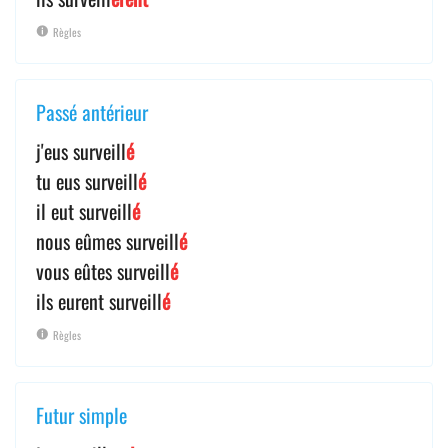
Règles
Passé antérieur
j'eus surveill
é
tu eus surveill
é
il eut surveill
é
nous eûmes surveill
é
vous eûtes surveill
é
ils eurent surveill
é
Règles
Futur simple