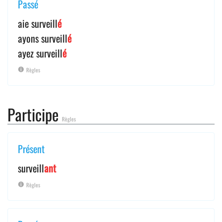
Passé
aie surveill
é
ayons surveill
é
ayez surveill
é
Règles
Participe
Règles
Présent
surveill
ant
Règles