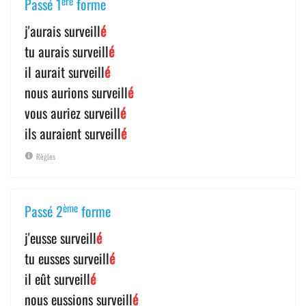
ère
Passé 1
forme
j'aurais surveill
é
tu aurais surveill
é
il aurait surveill
é
nous aurions surveill
é
vous auriez surveill
é
ils auraient surveill
é
Règles
ème
Passé 2
forme
j'eusse surveill
é
tu eusses surveill
é
il eût surveill
é
nous eussions surveill
é