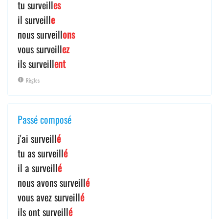
tu surveill
es
il surveill
e
nous surveill
ons
vous surveill
ez
ils surveill
ent
Règles
Passé composé
j'ai surveill
é
tu as surveill
é
il a surveill
é
nous avons surveill
é
vous avez surveill
é
ils ont surveill
é