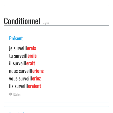
Conditionnel
Règles
Présent
je surveill
erais
tu surveill
erais
il surveill
erait
nous surveill
erions
vous surveill
eriez
ils surveill
eraient
Règles