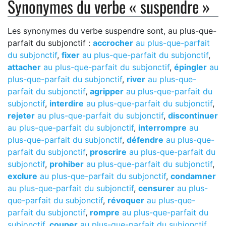
Synonymes du verbe « suspendre »
Les synonymes du verbe suspendre sont, au plus-que-
parfait du subjonctif :
accrocher
au plus-que-parfait
du subjonctif
,
fixer
au plus-que-parfait du subjonctif
,
attacher
au plus-que-parfait du subjonctif
,
épingler
au
plus-que-parfait du subjonctif
,
river
au plus-que-
parfait du subjonctif
,
agripper
au plus-que-parfait du
subjonctif
,
interdire
au plus-que-parfait du subjonctif
,
rejeter
au plus-que-parfait du subjonctif
,
discontinuer
au plus-que-parfait du subjonctif
,
interrompre
au
plus-que-parfait du subjonctif
,
défendre
au plus-que-
parfait du subjonctif
,
proscrire
au plus-que-parfait du
subjonctif
,
prohiber
au plus-que-parfait du subjonctif
,
exclure
au plus-que-parfait du subjonctif
,
condamner
au plus-que-parfait du subjonctif
,
censurer
au plus-
que-parfait du subjonctif
,
révoquer
au plus-que-
parfait du subjonctif
,
rompre
au plus-que-parfait du
subjonctif
,
couper
au plus-que-parfait du subjonctif
,