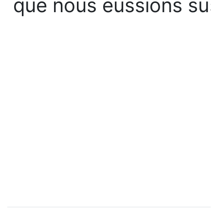
que nous eussions su