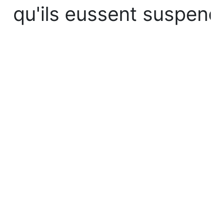
qu'ils eussent suspen