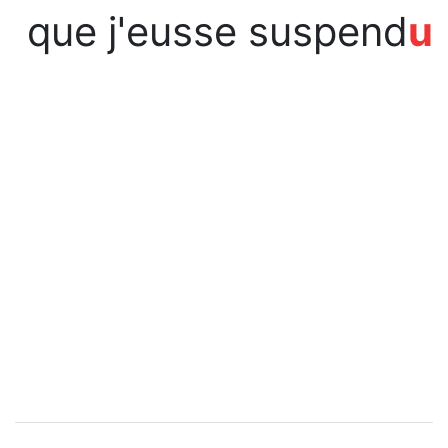
que j'eusse suspend
u