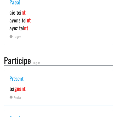
Passé
aie tei
nt
ayons tei
nt
ayez tei
nt
Règles
Participe
Règles
Présent
tei
gnant
Règles