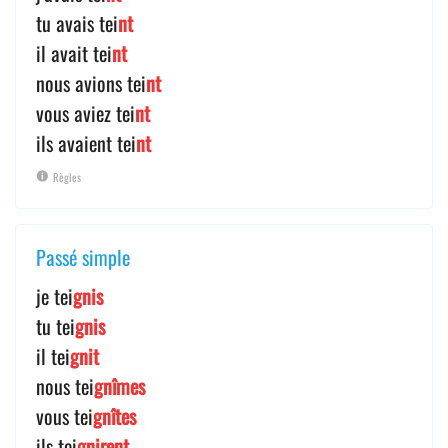
tu avais tei
nt
il avait tei
nt
nous avions tei
nt
vous aviez tei
nt
ils avaient tei
nt
Règles
Passé simple
je tei
gnis
tu tei
gnis
il tei
gnit
nous tei
gnîmes
vous tei
gnîtes
ils tei
gnirent