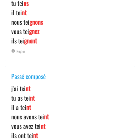
tu tei
ns
il tei
nt
nous tei
gnons
vous tei
gnez
ils tei
gnent
Règles
Passé composé
j'ai tei
nt
tu as tei
nt
il a tei
nt
nous avons tei
nt
vous avez tei
nt
ils ont tei
nt