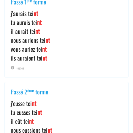
ère
Passé 1
forme
j'aurais tei
nt
tu aurais tei
nt
il aurait tei
nt
nous aurions tei
nt
vous auriez tei
nt
ils auraient tei
nt
Règles
ème
Passé 2
forme
j'eusse tei
nt
tu eusses tei
nt
il eût tei
nt
nous eussions tei
nt