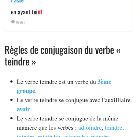
en ayant tei
nt
Règles
Règles de conjugaison du verbe «
teindre »
3ème
Le verbe teindre est un verbe du
groupe
.
Le verbe teindre se conjugue avec l'auxilliaire
avoir
.
Le verbe teindre se conjugue de la même
manière que les verbes :
adjoindre
,
teindre
,
joindre
,
rejoindre
,
astreindre
,
peindre
,