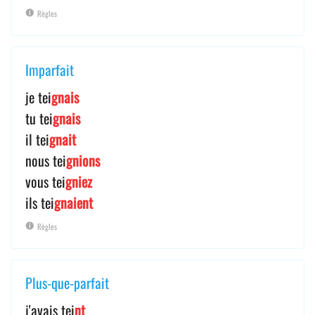
Règles
Imparfait
je tei
gnais
tu tei
gnais
il tei
gnait
nous tei
gnions
vous tei
gniez
ils tei
gnaient
Règles
Plus-que-parfait
j'avais tei
nt