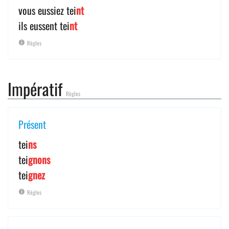
vous eussiez tei
nt
ils eussent tei
nt
Règles
Impératif
Règles
Présent
tei
ns
tei
gnons
tei
gnez
Règles