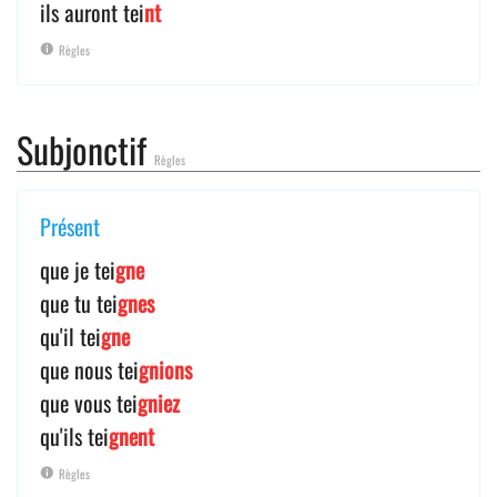
ils auront tei
nt
Règles
Subjonctif
Règles
Présent
que je tei
gne
que tu tei
gnes
qu'il tei
gne
que nous tei
gnions
que vous tei
gniez
qu'ils tei
gnent
Règles