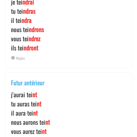
je tei
ndrai
tu tei
ndras
il tei
ndra
nous tei
ndrons
vous tei
ndrez
ils tei
ndront
Règles
Futur antérieur
j'aurai tei
nt
tu auras tei
nt
il aura tei
nt
nous aurons tei
nt
vous aurez tei
nt