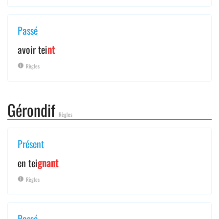
Passé
avoir tei
nt
Règles
Gérondif
Règles
Présent
en tei
gnant
Règles
Passé