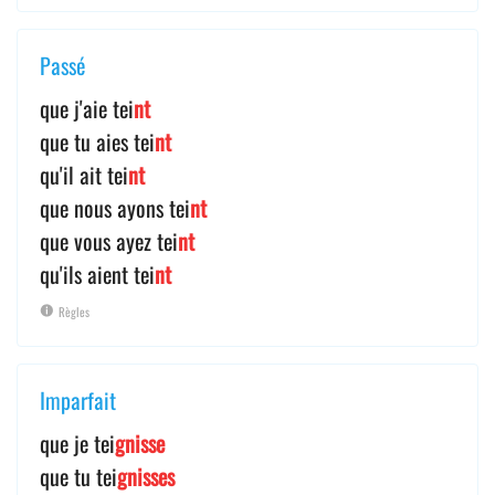
Passé
que j'aie tei
nt
que tu aies tei
nt
qu'il ait tei
nt
que nous ayons tei
nt
que vous ayez tei
nt
qu'ils aient tei
nt
Règles
Imparfait
que je tei
gnisse
que tu tei
gnisses