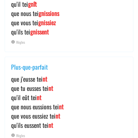
qu'il tei
gnît
que nous tei
gnissions
que vous tei
gnissiez
qu'ils tei
gnissent
Règles
Plus-que-parfait
que j'eusse tei
nt
que tu eusses tei
nt
qu'il eût tei
nt
que nous eussions tei
nt
que vous eussiez tei
nt
qu'ils eussent tei
nt
Règles