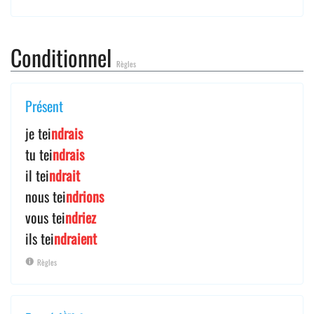
Conditionnel
Règles
Présent
je tei
ndrais
tu tei
ndrais
il tei
ndrait
nous tei
ndrions
vous tei
ndriez
ils tei
ndraient
Règles