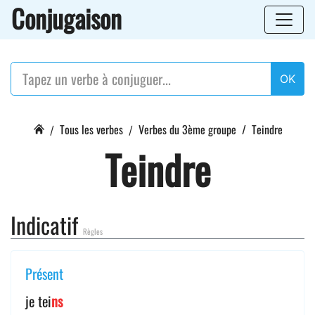
Conjugaison
OK
Tous les verbes
Verbes du 3ème groupe
Teindre
Teindre
Indicatif
Règles
Présent
je tei
ns