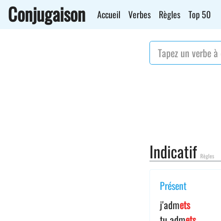
Conjugaison
Accueil
Verbes
Règles
Top 50
Indicatif
Règles
Présent
j'adm
ets
tu adm
ets