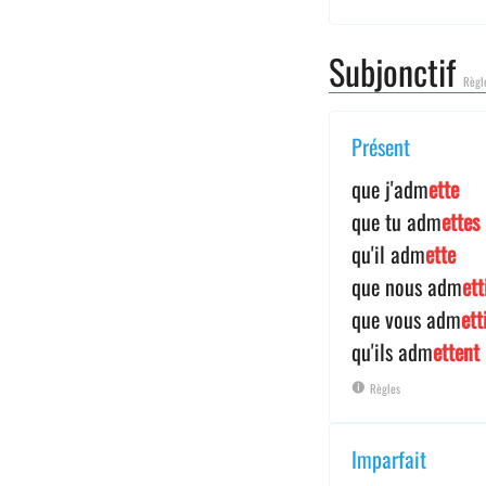
Subjonctif
Règl
Présent
que j'adm
ette
que tu adm
ettes
qu'il adm
ette
que nous adm
ett
que vous adm
ett
qu'ils adm
ettent
Règles
Imparfait