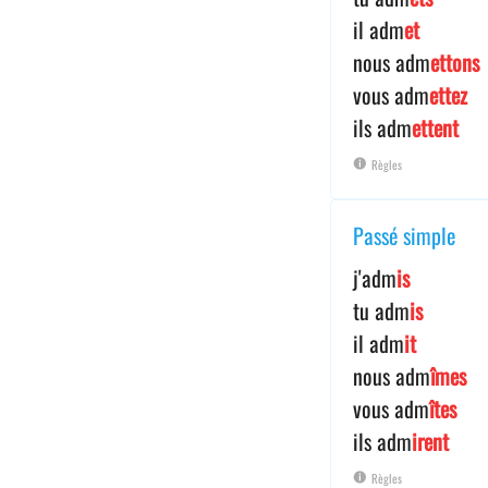
il adm
et
nous adm
ettons
vous adm
ettez
ils adm
ettent
Règles
Passé simple
j'adm
is
tu adm
is
il adm
it
nous adm
îmes
vous adm
îtes
ils adm
irent
Règles