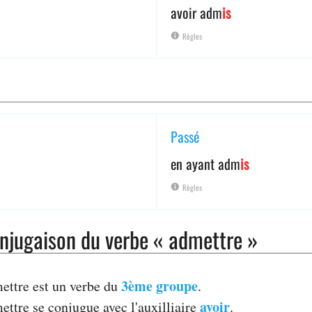
avoir adm
is
Règles
Passé
en ayant adm
is
Règles
njugaison du verbe « admettre »
3ème groupe
ettre est un verbe du
.
avoir
ettre se conjugue avec l'auxilliaire
.