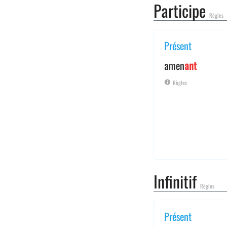
Participe
Règles
Présent
amen
ant
Règles
Infinitif
Règles
Présent