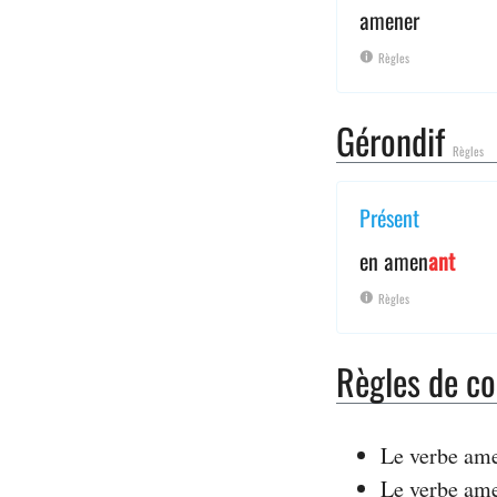
amener
Règles
Gérondif
Règles
Présent
en amen
ant
Règles
Règles de co
Le verbe ame
Le verbe ame