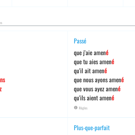
es
Passé
que j'aie amen
é
que tu aies amen
é
qu'il ait amen
é
ons
que nous ayons amen
é
z
que vous ayez amen
é
qu'ils aient amen
é
Règles
Plus-que-parfait