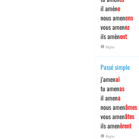
il amèn
e
nous amen
ons
vous amen
ez
ils amèn
ent
Règles
Passé simple
j'amen
ai
tu amen
as
il amen
a
nous amen
âmes
vous amen
âtes
ils amen
èrent
Règles