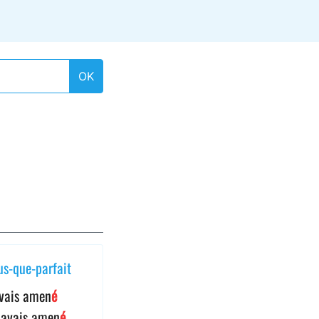
OK
us-que-parfait
avais amen
é
 avais amen
é