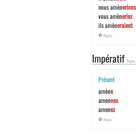
nous amèn
erions
vous amèn
eriez
ils amèn
eraient
Règles
Impératif
Règles
Présent
amèn
e
amen
ons
amen
ez
Règles