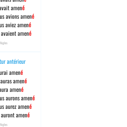
 avait amen
é
us avions amen
é
us aviez amen
é
s avaient amen
é
Règles
tur antérieur
aurai amen
é
 auras amen
é
 aura amen
é
us aurons amen
é
us aurez amen
é
s auront amen
é
Règles