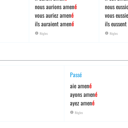
nous aurions amen
é
nous eussi
vous auriez amen
é
vous eussi
ils auraient amen
é
ils eussen
Règles
Règles
Passé
aie amen
é
ayons amen
é
ayez amen
é
Règles