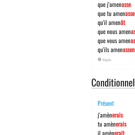
que j'amen
asse
que tu amen
asse
qu'il amen
ât
que nous amen
a
que vous amen
as
qu'ils amen
assen
Règles
Conditionne
Présent
j'amèn
erais
tu amèn
erais
il amèn
erait