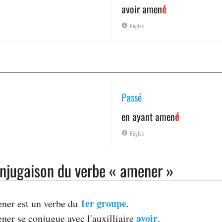
avoir amen
é
Règles
Passé
en ayant amen
é
Règles
njugaison du verbe « amener »
1er groupe
ner est un verbe du
.
avoir
ner se conjugue avec l'auxilliaire
.