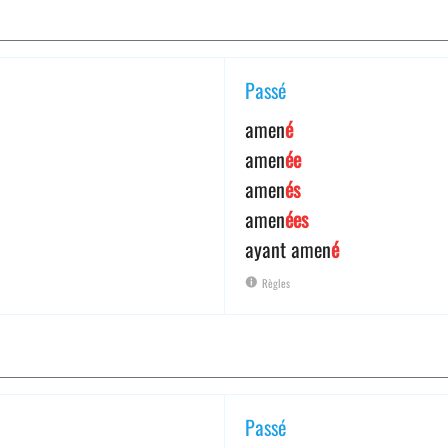
Passé
amen
é
amen
ée
amen
és
amen
ées
ayant amen
é
Règles
Passé