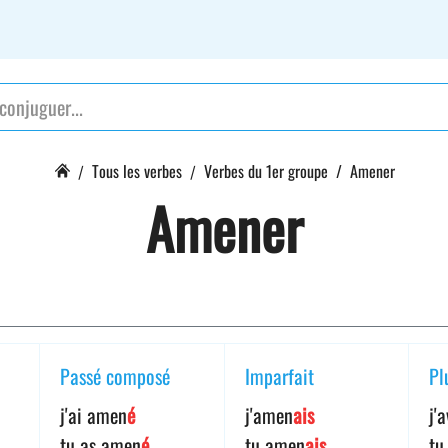
Tous les verbes
Verbes du 1er groupe
Amener
Amener
Passé composé
Imparfait
Pl
j'ai amen
é
j'amen
ais
j'
tu as amen
é
tu amen
ais
tu