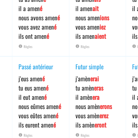
il a amen
é
il amen
ait
il
nous avons amen
é
nous amen
ions
no
vous avez amen
é
vous amen
iez
vo
ils ont amen
é
ils amen
aient
il
Règles
Règles
Passé antérieur
Futur simple
Fu
j'eus amen
é
j'amèn
erai
j'
tu eus amen
é
tu amèn
eras
tu
il eut amen
é
il amèn
era
il
nous eûmes amen
é
nous amèn
erons
no
vous eûtes amen
é
vous amèn
erez
vo
ils eurent amen
é
ils amèn
eront
il
Règles
Règles