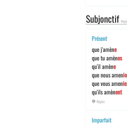
Subjonctif
Règl
Présent
que j'amèn
e
que tu amèn
es
qu'il amèn
e
que nous amen
i
que vous amen
ie
qu'ils amèn
ent
Règles
Imparfait