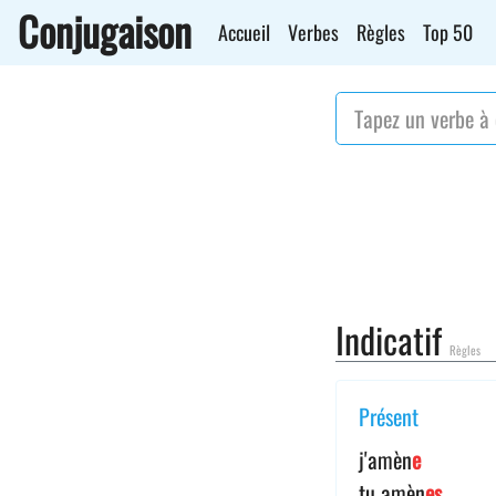
Conjugaison
Accueil
Verbes
Règles
Top 50
Indicatif
Règles
Présent
j'amèn
e
tu amèn
es