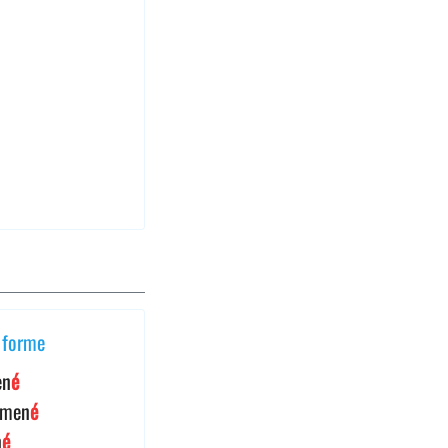
forme
en
é
amen
é
n
é