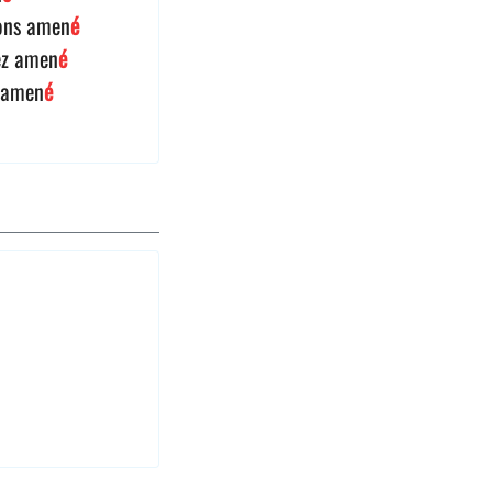
ons amen
é
ez amen
é
t amen
é