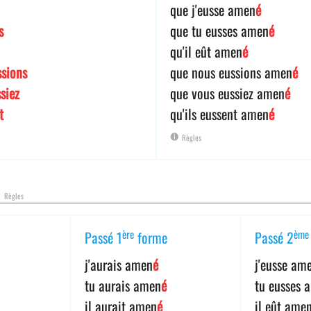
que j'eusse amen
é
s
que tu eusses amen
é
qu'il eût amen
é
ssions
que nous eussions amen
é
siez
que vous eussiez amen
é
t
qu'ils eussent amen
é
Règles
l
Règles
ère
ème
Passé 1
forme
Passé 2
j'aurais amen
é
j'eusse am
tu aurais amen
é
tu eusses 
il aurait amen
é
il eût ame