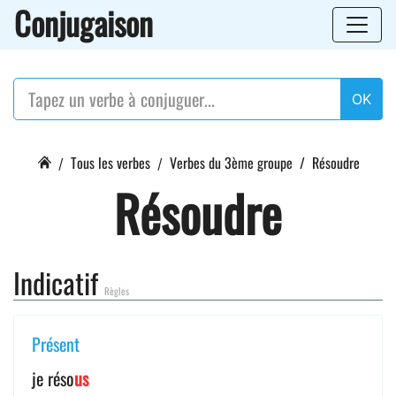
Conjugaison
OK
Tous les verbes
Verbes du 3ème groupe
Résoudre
Résoudre
Indicatif
Règles
Présent
je réso
us