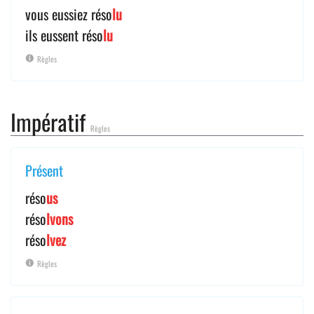
vous eussiez réso
lu
ils eussent réso
lu
Règles
Impératif
Règles
Présent
réso
us
réso
lvons
réso
lvez
Règles