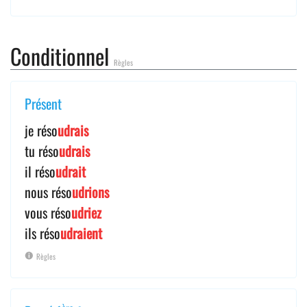
Conditionnel
Règles
Présent
je réso
udrais
tu réso
udrais
il réso
udrait
nous réso
udrions
vous réso
udriez
ils réso
udraient
Règles