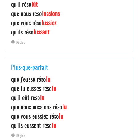
qu'il réso
lût
que nous réso
lussions
que vous réso
lussiez
qu'ils réso
lussent
Règles
Plus-que-parfait
que j'eusse réso
lu
que tu eusses réso
lu
qu'il eût réso
lu
que nous eussions réso
lu
que vous eussiez réso
lu
qu'ils eussent réso
lu
Règles