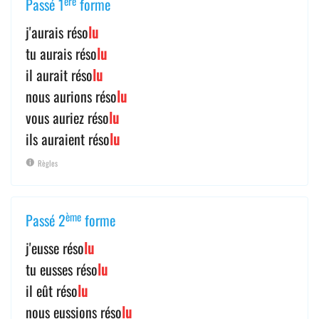
ère
Passé 1
forme
j'aurais réso
lu
tu aurais réso
lu
il aurait réso
lu
nous aurions réso
lu
vous auriez réso
lu
ils auraient réso
lu
Règles
ème
Passé 2
forme
j'eusse réso
lu
tu eusses réso
lu
il eût réso
lu
nous eussions réso
lu