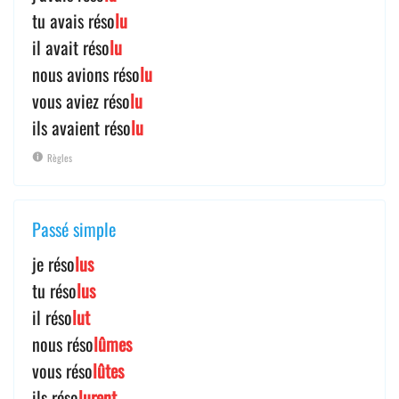
tu avais réso
lu
il avait réso
lu
nous avions réso
lu
vous aviez réso
lu
ils avaient réso
lu
Règles
Passé simple
je réso
lus
tu réso
lus
il réso
lut
nous réso
lûmes
vous réso
lûtes
ils réso
lurent