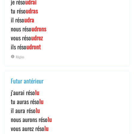
je réso
udrai
tu réso
udras
il réso
udra
nous réso
udrons
vous réso
udrez
ils réso
udront
Règles
Futur antérieur
j'aurai réso
lu
tu auras réso
lu
il aura réso
lu
nous aurons réso
lu
vous aurez réso
lu