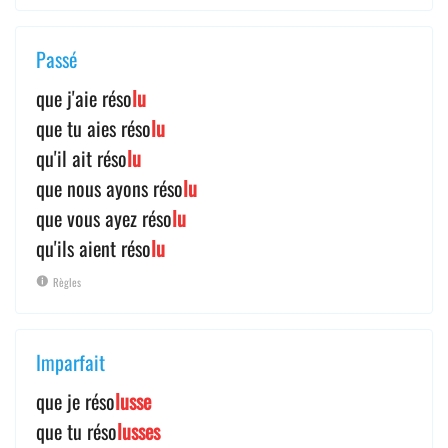
Passé
que j'aie réso
lu
que tu aies réso
lu
qu'il ait réso
lu
que nous ayons réso
lu
que vous ayez réso
lu
qu'ils aient réso
lu
Règles
Imparfait
que je réso
lusse
que tu réso
lusses