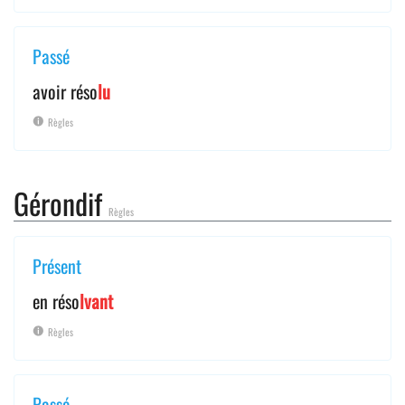
Passé
avoir réso
lu
Règles
Gérondif
Règles
Présent
en réso
lvant
Règles
Passé