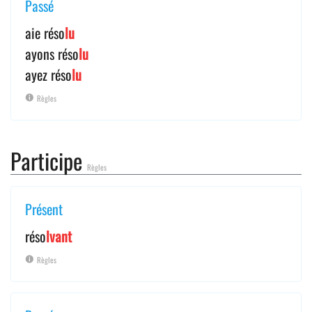
Passé
aie réso
lu
ayons réso
lu
ayez réso
lu
Règles
Participe
Règles
Présent
réso
lvant
Règles