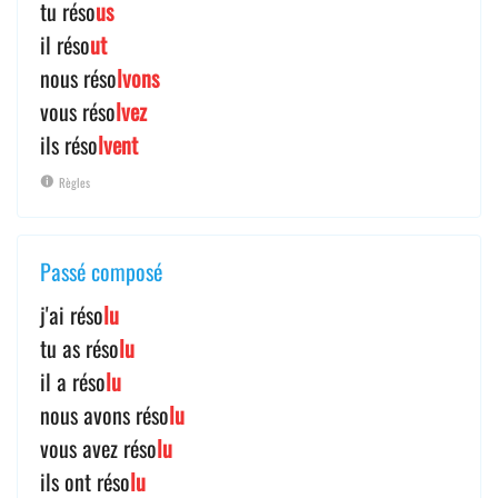
tu réso
us
il réso
ut
nous réso
lvons
vous réso
lvez
ils réso
lvent
Règles
Passé composé
j'ai réso
lu
tu as réso
lu
il a réso
lu
nous avons réso
lu
vous avez réso
lu
ils ont réso
lu