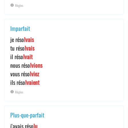
Règles
Imparfait
je réso
lvais
tu réso
lvais
il réso
lvait
nous réso
lvions
vous réso
lviez
ils réso
lvaient
Règles
Plus-que-parfait
j'avais réso
lu