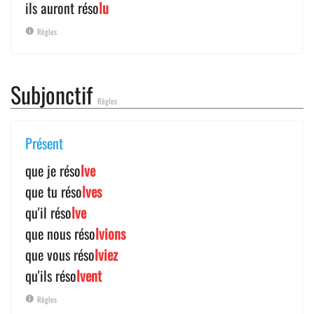
ils auront réso
lu
Règles
Subjonctif
Règles
Présent
que je réso
lve
que tu réso
lves
qu'il réso
lve
que nous réso
lvions
que vous réso
lviez
qu'ils réso
lvent
Règles