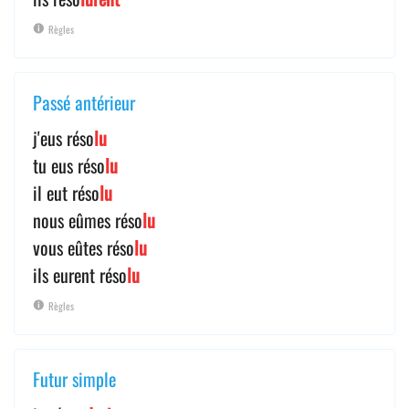
Règles
Passé antérieur
j'eus réso
lu
tu eus réso
lu
il eut réso
lu
nous eûmes réso
lu
vous eûtes réso
lu
ils eurent réso
lu
Règles
Futur simple