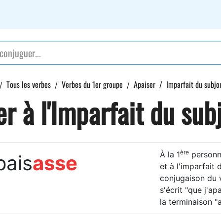
Tous les verbes
Verbes du 1er groupe
Apaiser
Imparfait du subjo
r à l'Imparfait du sub
ère
À la 1
personne
pais
asse
et à l'imparfait 
conjugaison du 
s'écrit "que j'ap
la terminaison "a