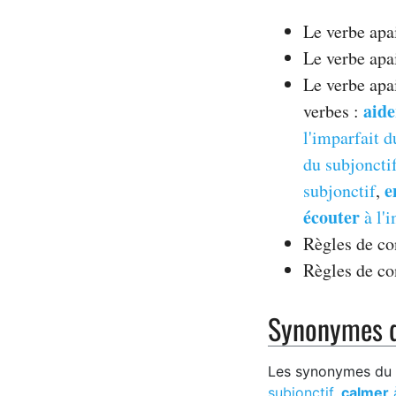
Le verbe apa
Le verbe apai
Le verbe apa
aide
verbes :
l'imparfait d
du subjoncti
e
subjonctif
,
écouter
à l'i
Règles de co
Règles de c
Synonymes d
Les synonymes du v
subjonctif
,
calmer
à