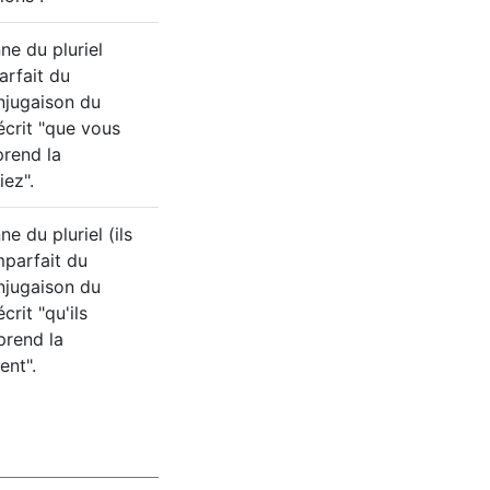
e du pluriel
arfait du
onjugaison du
écrit "que vous
prend la
iez".
e du pluriel (ils
imparfait du
onjugaison du
crit "qu'ils
prend la
ent".