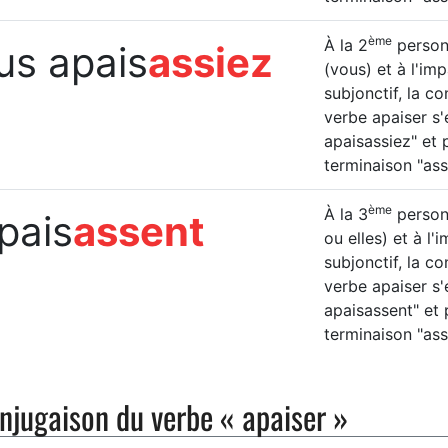
ème
À la 2
personn
us apais
assiez
(vous) et à l'imp
subjonctif, la c
verbe apaiser s'
apaisassiez" et 
terminaison "ass
ème
À la 3
personn
apais
assent
ou elles) et à l'
subjonctif, la c
verbe apaiser s'é
apaisassent" et 
terminaison "ass
njugaison du verbe « apaiser »