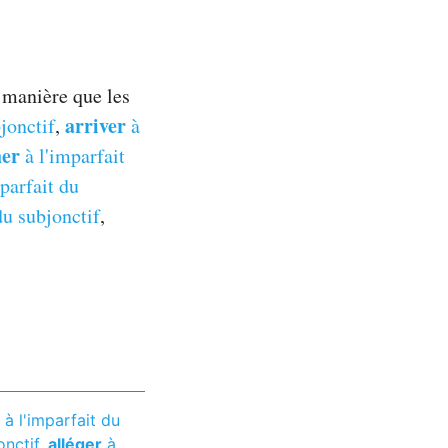
 manière que les
arriver
jonctif
,
à
her
à l'imparfait
parfait du
du subjonctif
,
à l'imparfait du
onctif
,
alléger
à