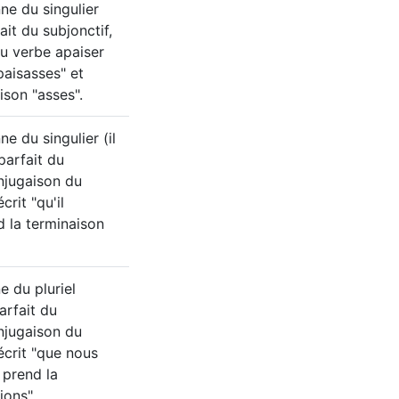
e du singulier
fait du subjonctif,
du verbe apaiser
paisasses" et
ison "asses".
e du singulier (il
mparfait du
onjugaison du
crit "qu'il
d la terminaison
 du pluriel
arfait du
onjugaison du
écrit "que nous
 prend la
ions".