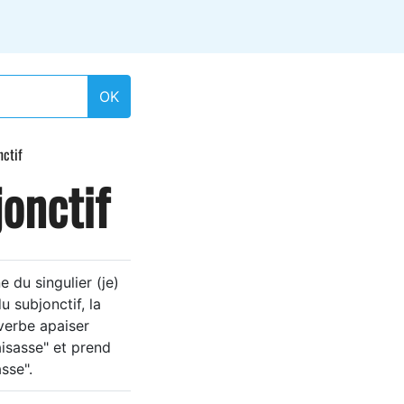
OK
nctif
jonctif
 du singulier (je)
du subjonctif, la
verbe apaiser
aisasse" et prend
sse".