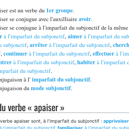
1er groupe
iser est un verbe du
.
avoir
ser se conjugue avec l'auxilliaire
.
iser se conjugue à l'imparfait du subjonctif de la même
r
aimer
à l'imparfait du subjonctif
,
à l'imparfait du sub
arrêter
cherc
u subjonctif
,
à l'imparfait du subjonctif
,
continuer
effectuer
f
,
à l'imparfait du subjonctif
,
à l'im
ntrer
habiter
à l'imparfait du subjonctif
,
à l'imparfait 
mparfait du subjonctif
.
imparfait du subjonctif
njugaison à l'
.
mode subjonctif
onjugaison du
.
u verbe « apaiser »
erbe apaiser sont, à l'imparfait du subjonctif :
apprivoiser
 l'imparfait du subjonctif
,
familiariser
à l'imparfait du subj