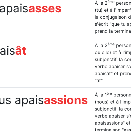
ème
À la 2
personn
 apais
asses
(tu) et à l'impar
la conjugaison 
s'écrit "que tu a
prend la termina
ème
À la 3
personn
pais
ât
ou elle) et à l'i
subjonctif, la c
verbe apaiser s'é
apaisât" et pren
"ât".
ère
À la 1
personne
us apais
assions
(nous) et à l'imp
subjonctif, la c
verbe apaiser s'
apaisassions" et
terminaison "ass