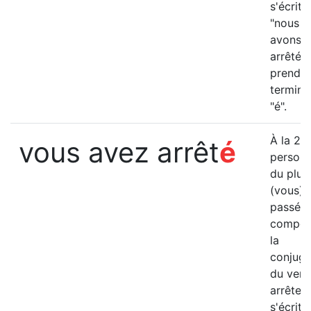
s'écrit
"nous
avons
arrêté" 
prend l
termina
"é".
è
À la 2
vous avez arrêt
é
person
du pluri
(vous) 
passé
compos
la
conjuga
du verb
arrêter
s'écrit