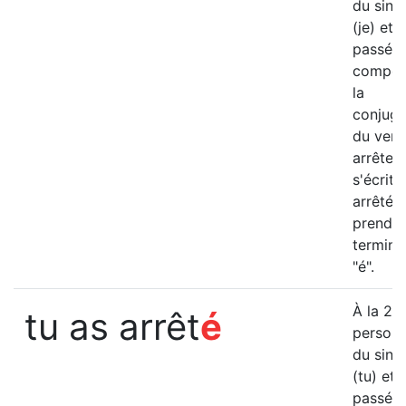
du singu
(je) et 
passé
compos
la
conjuga
du verb
arrêter
s'écrit "
arrêté" 
prend l
termina
"é".
è
À la 2
tu as arrêt
é
person
du singu
(tu) et 
passé