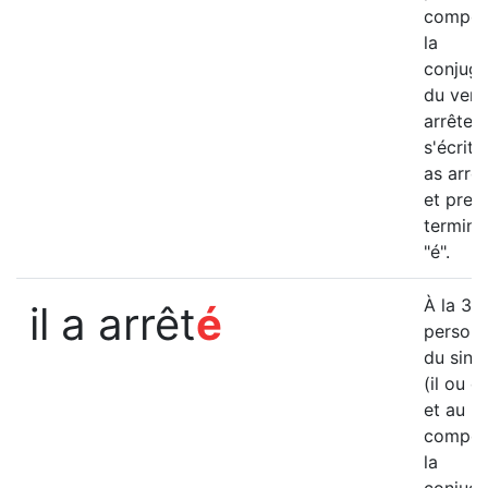
compos
la
conjuga
du verb
arrêter
s'écrit "
as arrêt
et pren
termina
"é".
è
À la 3
il a arrêt
é
person
du singu
(il ou el
et au p
compos
la