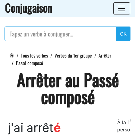
Conjugaison
OK
Tous les verbes
Verbes du 1er groupe
Arrêter
Passé composé
Arrêter au Passé
composé
ère
À la 1
j'ai arrêt
é
person