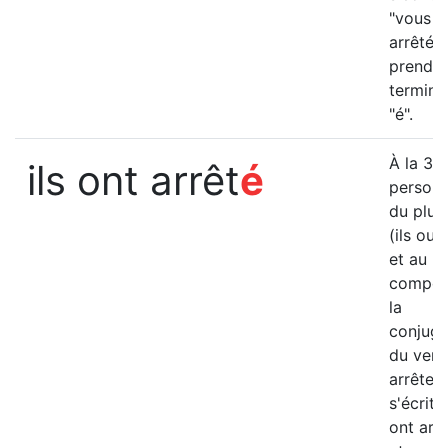
"vous a
arrêté" 
prend l
termina
"é".
è
À la 3
ils ont arrêt
é
person
du pluri
(ils ou e
et au p
compos
la
conjuga
du verb
arrêter
s'écrit "
ont arrê