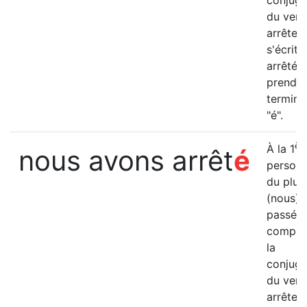
conjuga
du verb
arrêter
s'écrit "
arrêté" 
prend l
termina
"é".
ère
À la 1
nous avons arrêt
é
person
du pluri
(nous) 
passé
compos
la
conjuga
du verb
arrêter