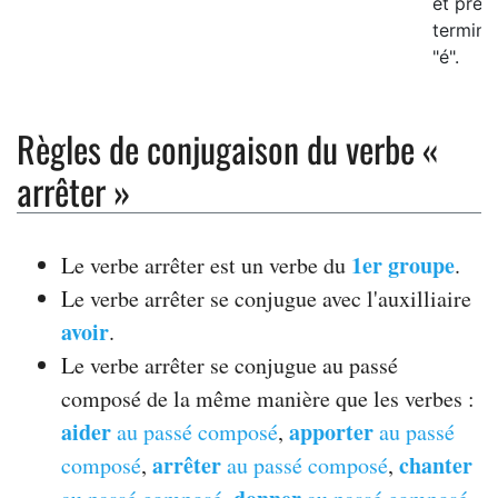
et pren
termina
"é".
Règles de conjugaison du verbe «
arrêter »
1er groupe
Le verbe arrêter est un verbe du
.
Le verbe arrêter se conjugue avec l'auxilliaire
avoir
.
Le verbe arrêter se conjugue au passé
composé de la même manière que les verbes :
aider
apporter
au passé composé
,
au passé
arrêter
chanter
composé
,
au passé composé
,