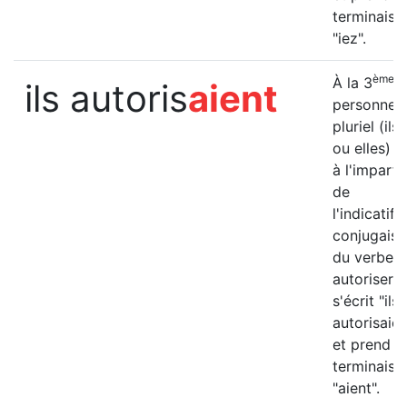
terminaiso
"iez".
ème
À la 3
ils autoris
aient
personne 
pluriel (ils
ou elles) e
à l'imparfa
de
l'indicatif, 
conjugais
du verbe
autoriser
s'écrit "ils
autorisaien
et prend la
terminaiso
"aient".