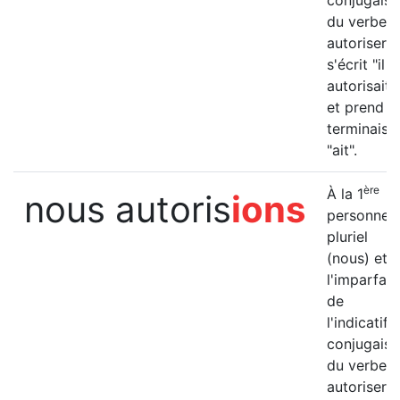
conjugais
du verbe
autoriser
s'écrit "il
autorisait"
et prend la
terminaiso
"ait".
ère
À la 1
nous autoris
ions
personne 
pluriel
(nous) et à
l'imparfait
de
l'indicatif, 
conjugais
du verbe
autoriser