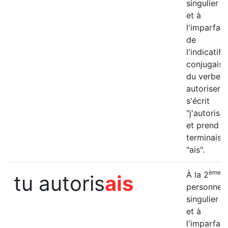
singulier (j
et à
l'imparfait
de
l'indicatif, 
conjugais
du verbe
autoriser
s'écrit
"j'autorisai
et prend la
terminaiso
"ais".
ème
À la 2
tu autoris
ais
personne 
singulier (t
et à
l'imparfait