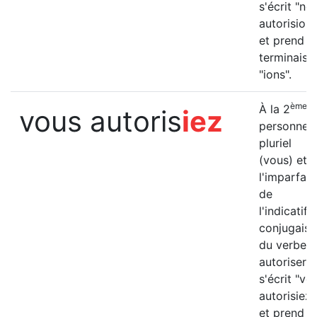
s'écrit "no
autorisions
et prend la
terminaiso
"ions".
ème
À la 2
vous autoris
iez
personne 
pluriel
(vous) et à
l'imparfait
de
l'indicatif, 
conjugais
du verbe
autoriser
s'écrit "vo
autorisiez"
et prend la