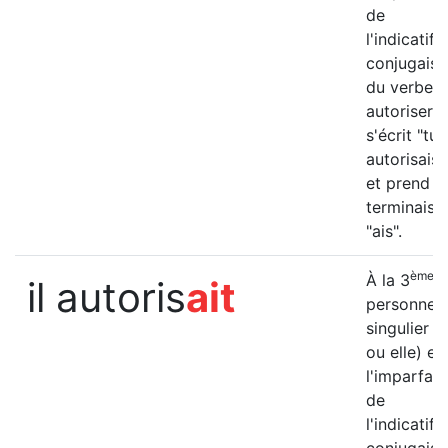
de
l'indicatif, 
conjugais
du verbe
autoriser
s'écrit "tu
autorisais"
et prend la
terminaiso
"ais".
ème
À la 3
il autoris
ait
personne 
singulier (il
ou elle) et
l'imparfait
de
l'indicatif, 