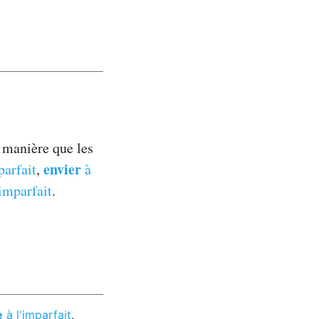
e manière que les
envier
parfait
,
à
'imparfait
.
e
à l'imparfait
,