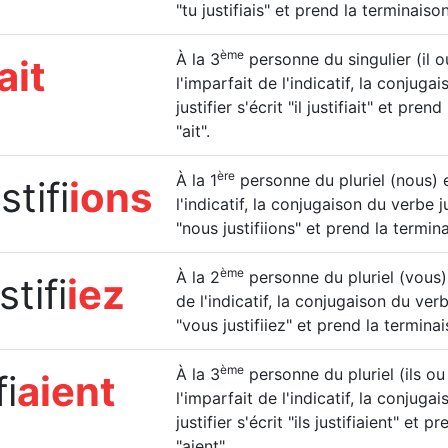
"tu justifiais" et prend la terminaison
ème
À la 3
personne du singulier (il ou
ait
l'imparfait de l'indicatif, la conjuga
justifier s'écrit "il justifiait" et pren
"ait".
ère
À la 1
personne du pluriel (nous) e
stifi
ions
l'indicatif, la conjugaison du verbe ju
"nous justifiions" et prend la termina
ème
À la 2
personne du pluriel (vous) 
stifi
iez
de l'indicatif, la conjugaison du verbe
"vous justifiiez" et prend la terminai
ème
À la 3
personne du pluriel (ils ou 
fi
aient
l'imparfait de l'indicatif, la conjuga
justifier s'écrit "ils justifiaient" et 
"aient".