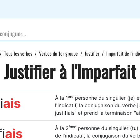
Tous les verbes
Verbes du 1er groupe
Justifier
Imparfait de l'indi
Justifier à l'Imparfait
ère
À la 1
personne du singulier (je) et
i
ais
l'indicatif, la conjugaison du verbe jus
justifiais" et prend la terminaison "ai
ème
À la 2
personne du singulier (tu) 
fi
ais
de l'indicatif, la conjugaison du verbe