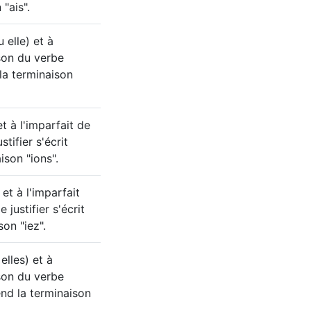
 "ais".
 elle) et à
ison du verbe
d la terminaison
t à l'imparfait de
stifier s'écrit
ison "ions".
et à l'imparfait
 justifier s'écrit
son "iez".
elles) et à
ison du verbe
prend la terminaison