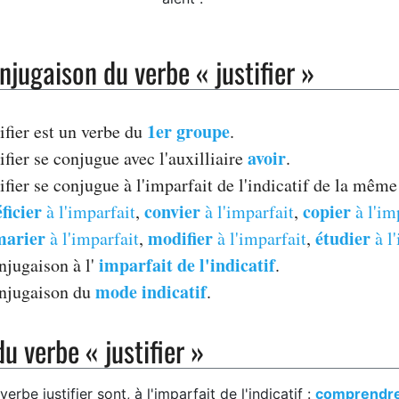
njugaison du verbe « justifier »
1er groupe
ifier est un verbe du
.
avoir
ifier se conjugue avec l'auxilliaire
.
ifier se conjugue à l'imparfait de l'indicatif de la mêm
ficier
convier
copier
à l'imparfait
,
à l'imparfait
,
à l'im
marier
modifier
étudier
à l'imparfait
,
à l'imparfait
,
à l
imparfait de l'indicatif
njugaison à l'
.
mode indicatif
onjugaison du
.
 verbe « justifier »
be justifier sont, à l'imparfait de l'indicatif :
comprendr