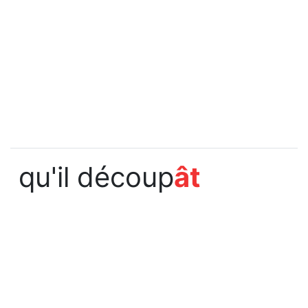
qu'il découp
ât