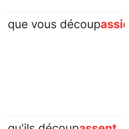
que vous découp
assi
qu'ils découp
assent