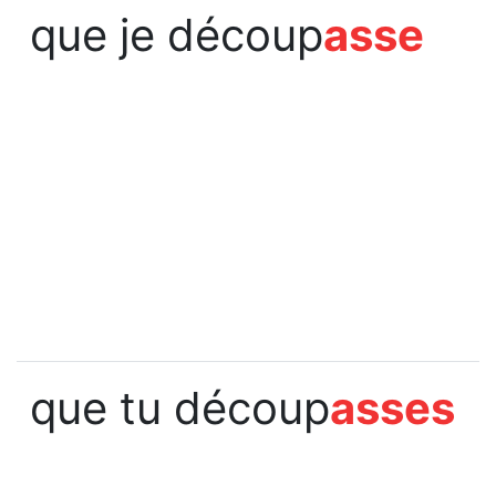
que je découp
asse
que tu découp
asses