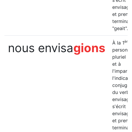
s'écrit "il
envisage
et prend
terminai
"geait".
ère
À la 1
nous envisa
gions
personn
pluriel (
et à
l'imparfa
l'indicatif
conjugai
du verbe
envisage
s'écrit "
envisagi
et prend
terminai