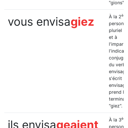
"gions".
èm
À la 2
vous envisa
giez
personn
pluriel (
et à
l'imparfa
l'indicatif
conjugai
du verbe
envisage
s'écrit "
envisagi
prend la
terminai
"giez".
èm
À la 3
ils envisa
geaient
personn