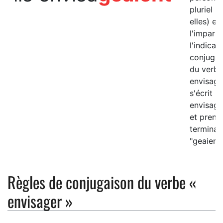
pluriel (i
elles) et
l'imparfa
l'indicatif
conjugai
du verbe
envisage
s'écrit "il
envisage
et prend
terminai
"geaient"
Règles de conjugaison du verbe «
envisager »