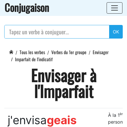
Conjugaison
OK
Tous les verbes
Verbes du 1er groupe
Envisager
Imparfait de l'indicatif
Envisager à
l'Imparfait
ère
À la 1
j'envisa
geais
personn