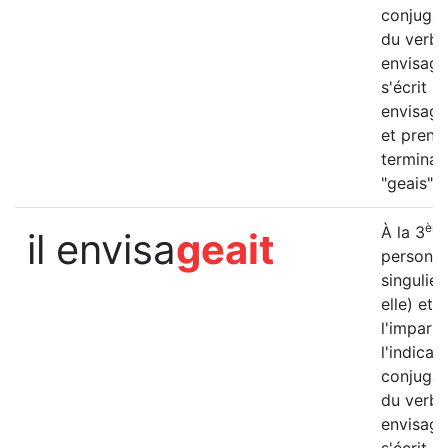
conjugai
du verbe
envisage
s'écrit "t
envisage
et prend
terminai
"geais".
èm
À la 3
il envisa
geait
personn
singulier 
elle) et à
l'imparfa
l'indicatif
conjugai
du verbe
envisage