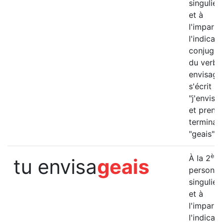
singulier 
et à
l'imparfa
l'indicatif
conjugai
du verbe
envisage
s'écrit
"j'envisa
et prend
terminai
"geais".
èm
À la 2
tu envisa
geais
personn
singulier
et à
l'imparfa
l'indicatif