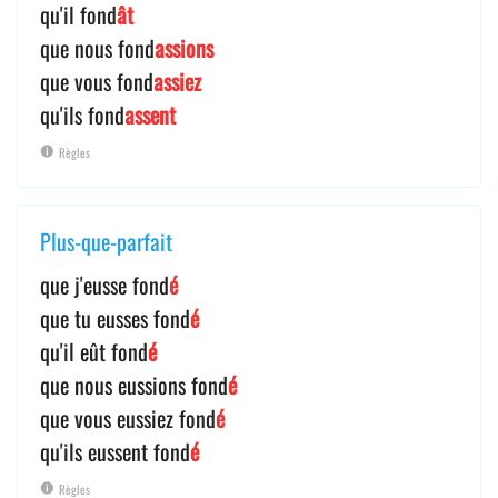
qu'il fond
ât
que nous fond
assions
que vous fond
assiez
qu'ils fond
assent
Règles
Plus-que-parfait
que j'eusse fond
é
que tu eusses fond
é
qu'il eût fond
é
que nous eussions fond
é
que vous eussiez fond
é
qu'ils eussent fond
é
Règles