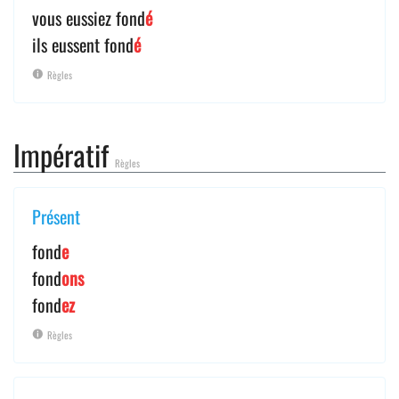
vous eussiez fond
é
ils eussent fond
é
Règles
Impératif
Règles
Présent
fond
e
fond
ons
fond
ez
Règles