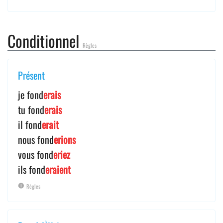
Conditionnel
Règles
Présent
je fond
erais
tu fond
erais
il fond
erait
nous fond
erions
vous fond
eriez
ils fond
eraient
Règles