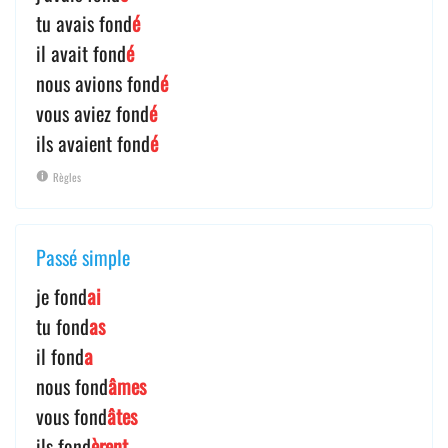
tu avais fond
é
il avait fond
é
nous avions fond
é
vous aviez fond
é
ils avaient fond
é
Règles
Passé simple
je fond
ai
tu fond
as
il fond
a
nous fond
âmes
vous fond
âtes
ils fond
èrent