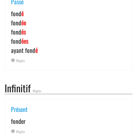
Passé
fond
é
fond
ée
fond
és
fond
ées
ayant fond
é
Règles
Infinitif
Règles
Présent
fonder
Règles