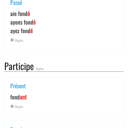
Passé
aie fond
é
ayons fond
é
ayez fond
é
Règles
Participe
Règles
Présent
fond
ant
Règles