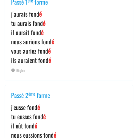
ère
Passé 1
forme
j'aurais fond
é
tu aurais fond
é
il aurait fond
é
nous aurions fond
é
vous auriez fond
é
ils auraient fond
é
Règles
ème
Passé 2
forme
j'eusse fond
é
tu eusses fond
é
il eût fond
é
nous eussions fond
é