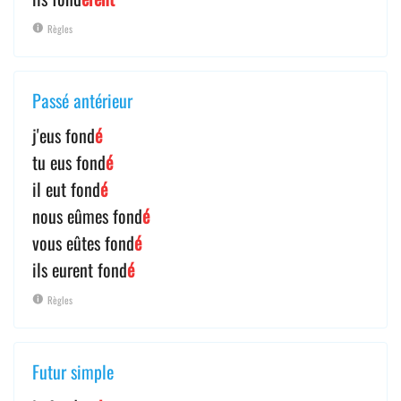
Règles
Passé antérieur
j'eus fond
é
tu eus fond
é
il eut fond
é
nous eûmes fond
é
vous eûtes fond
é
ils eurent fond
é
Règles
Futur simple