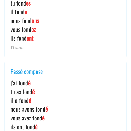
tu fond
es
il fond
e
nous fond
ons
vous fond
ez
ils fond
ent
Règles
Passé composé
j'ai fond
é
tu as fond
é
il a fond
é
nous avons fond
é
vous avez fond
é
ils ont fond
é