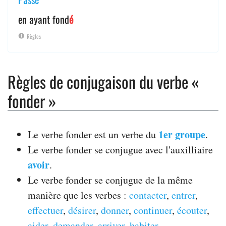
en ayant fond
é
Règles
Règles de conjugaison du verbe «
fonder »
1er groupe
Le verbe fonder est un verbe du
.
Le verbe fonder se conjugue avec l'auxilliaire
avoir
.
Le verbe fonder se conjugue de la même
manière que les verbes :
contacter
,
entrer
,
effectuer
,
désirer
,
donner
,
continuer
,
écouter
,
aider
,
demander
,
arriver
,
habiter
.