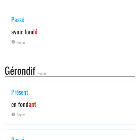
Passé
avoir fond
é
Règles
Gérondif
Règles
Présent
en fond
ant
Règles
Passé