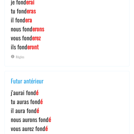
je fond
erai
tu fond
eras
il fond
era
nous fond
erons
vous fond
erez
ils fond
eront
Règles
Futur antérieur
j'aurai fond
é
tu auras fond
é
il aura fond
é
nous aurons fond
é
vous aurez fond
é