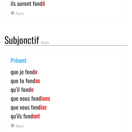
ils auront fond
é
Règles
Subjonctif
Règles
Présent
que je fond
e
que tu fond
es
qu'il fond
e
que nous fond
ions
que vous fond
iez
qu'ils fond
ent
Règles