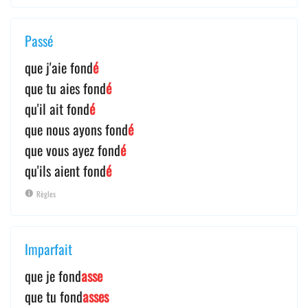
Passé
que j'aie fond
é
que tu aies fond
é
qu'il ait fond
é
que nous ayons fond
é
que vous ayez fond
é
qu'ils aient fond
é
Règles
Imparfait
que je fond
asse
que tu fond
asses