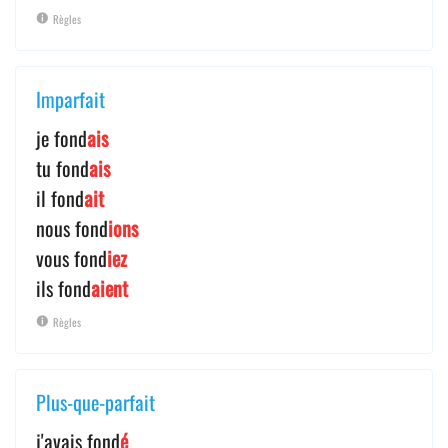
Règles
Imparfait
je fond
ais
tu fond
ais
il fond
ait
nous fond
ions
vous fond
iez
ils fond
aient
Règles
Plus-que-parfait
j'avais fond
é