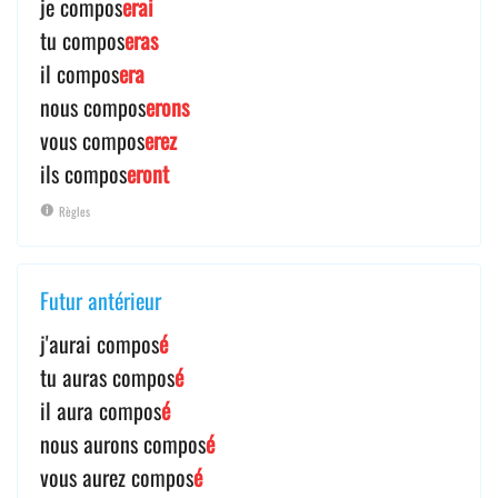
je compos
erai
tu compos
eras
il compos
era
nous compos
erons
vous compos
erez
ils compos
eront
Règles
Futur antérieur
j'aurai compos
é
tu auras compos
é
il aura compos
é
nous aurons compos
é
vous aurez compos
é