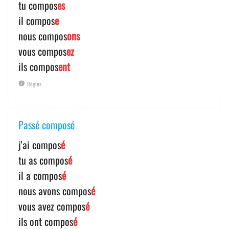
tu compos
es
il compos
e
nous compos
ons
vous compos
ez
ils compos
ent
Règles
Passé composé
j'ai compos
é
tu as compos
é
il a compos
é
nous avons compos
é
vous avez compos
é
ils ont compos
é