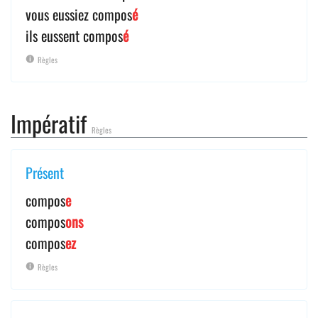
vous eussiez compos
é
ils eussent compos
é
Règles
Impératif
Règles
Présent
compos
e
compos
ons
compos
ez
Règles