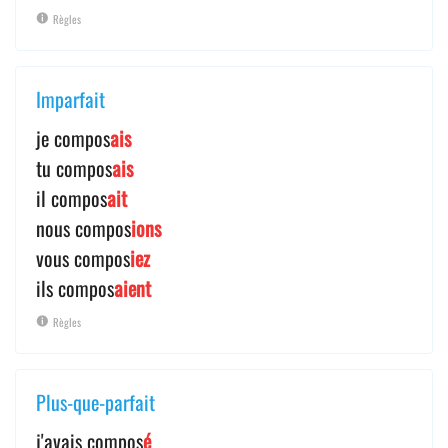
Règles
Imparfait
je compos
ais
tu compos
ais
il compos
ait
nous compos
ions
vous compos
iez
ils compos
aient
Règles
Plus-que-parfait
j'avais compos
é