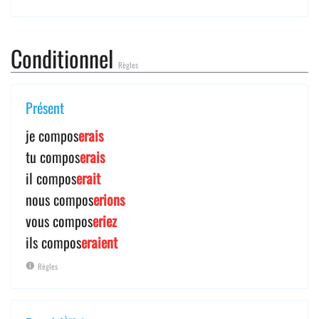
Conditionnel
Règles
Présent
je compos
erais
tu compos
erais
il compos
erait
nous compos
erions
vous compos
eriez
ils compos
eraient
Règles