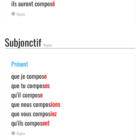
ils auront compos
é
Règles
Subjonctif
Règles
Présent
que je compos
e
que tu compos
es
qu'il compos
e
que nous compos
ions
que vous compos
iez
qu'ils compos
ent
Règles