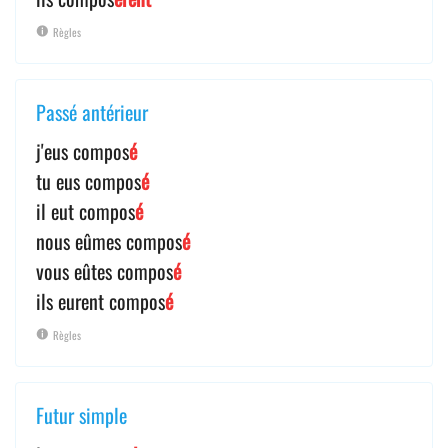
Règles
Passé antérieur
j'eus compos
é
tu eus compos
é
il eut compos
é
nous eûmes compos
é
vous eûtes compos
é
ils eurent compos
é
Règles
Futur simple