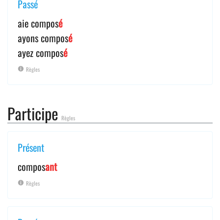
Passé
aie compos
é
ayons compos
é
ayez compos
é
Règles
Participe
Règles
Présent
compos
ant
Règles