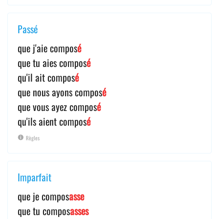
Passé
que j'aie compos
é
que tu aies compos
é
qu'il ait compos
é
que nous ayons compos
é
que vous ayez compos
é
qu'ils aient compos
é
Règles
Imparfait
que je compos
asse
que tu compos
asses