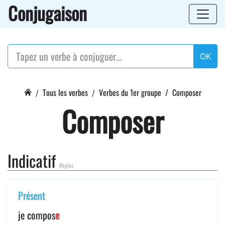
Conjugaison
OK
Tous les verbes
Verbes du 1er groupe
Composer
Composer
Indicatif
Règles
Présent
je compos
e