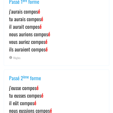
ère
Passé 1
forme
j'aurais compos
é
tu aurais compos
é
il aurait compos
é
nous aurions compos
é
vous auriez compos
é
ils auraient compos
é
Règles
ème
Passé 2
forme
j'eusse compos
é
tu eusses compos
é
il eût compos
é
nous eussions compos
é