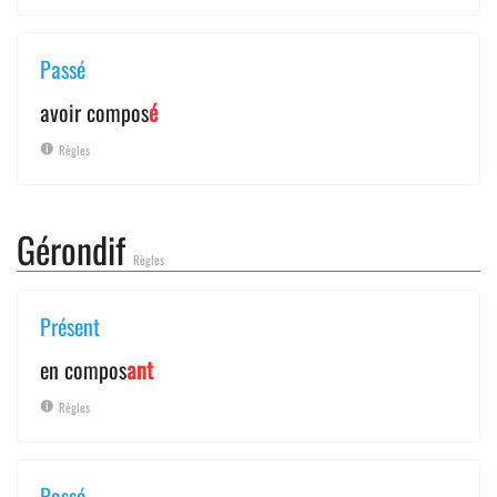
Passé
avoir compos
é
Règles
Gérondif
Règles
Présent
en compos
ant
Règles
Passé