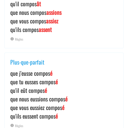
qu'il compos
ât
que nous compos
assions
que vous compos
assiez
qu'ils compos
assent
Règles
Plus-que-parfait
que j'eusse compos
é
que tu eusses compos
é
qu'il eût compos
é
que nous eussions compos
é
que vous eussiez compos
é
qu'ils eussent compos
é
Règles