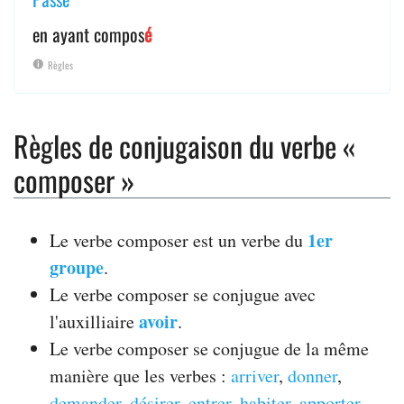
en ayant compos
é
Règles
Règles de conjugaison du verbe «
composer »
1er
Le verbe composer est un verbe du
groupe
.
Le verbe composer se conjugue avec
avoir
l'auxilliaire
.
Le verbe composer se conjugue de la même
manière que les verbes :
arriver
,
donner
,
demander
,
désirer
,
entrer
,
habiter
,
apporter
,