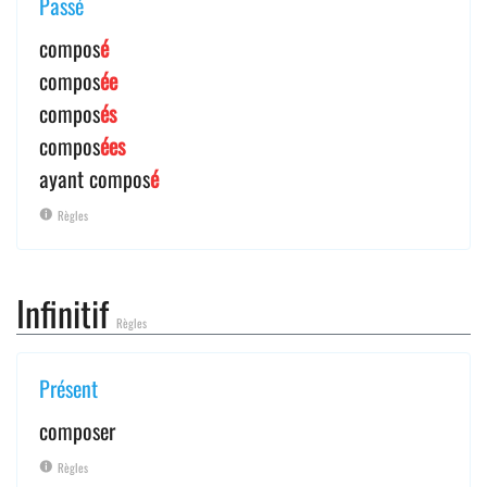
Passé
compos
é
compos
ée
compos
és
compos
ées
ayant compos
é
Règles
Infinitif
Règles
Présent
composer
Règles