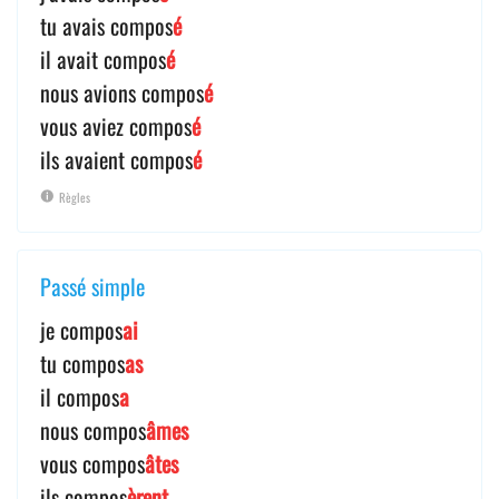
tu avais compos
é
il avait compos
é
nous avions compos
é
vous aviez compos
é
ils avaient compos
é
Règles
Passé simple
je compos
ai
tu compos
as
il compos
a
nous compos
âmes
vous compos
âtes
ils compos
èrent