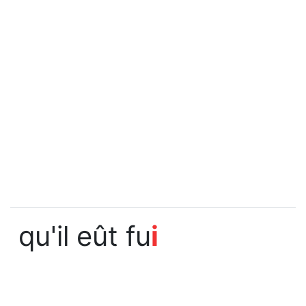
qu'il eût fu
i