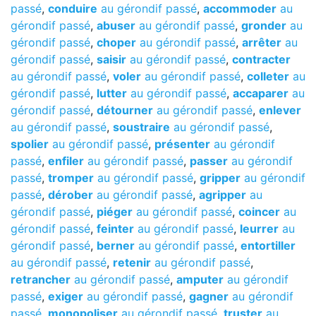
passé
,
conduire
au gérondif passé
,
accommoder
au
gérondif passé
,
abuser
au gérondif passé
,
gronder
au
gérondif passé
,
choper
au gérondif passé
,
arrêter
au
gérondif passé
,
saisir
au gérondif passé
,
contracter
au gérondif passé
,
voler
au gérondif passé
,
colleter
au
gérondif passé
,
lutter
au gérondif passé
,
accaparer
au
gérondif passé
,
détourner
au gérondif passé
,
enlever
au gérondif passé
,
soustraire
au gérondif passé
,
spolier
au gérondif passé
,
présenter
au gérondif
passé
,
enfiler
au gérondif passé
,
passer
au gérondif
passé
,
tromper
au gérondif passé
,
gripper
au gérondif
passé
,
dérober
au gérondif passé
,
agripper
au
gérondif passé
,
piéger
au gérondif passé
,
coincer
au
gérondif passé
,
feinter
au gérondif passé
,
leurrer
au
gérondif passé
,
berner
au gérondif passé
,
entortiller
au gérondif passé
,
retenir
au gérondif passé
,
retrancher
au gérondif passé
,
amputer
au gérondif
passé
,
exiger
au gérondif passé
,
gagner
au gérondif
passé
,
monopoliser
au gérondif passé
,
truster
au