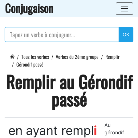
Conjugaison
OK
Tous les verbes
Verbes du 2ème groupe
Remplir
Gérondif passé
Remplir au Gérondif
passé
Au
en ayant rempl
i
gérondif