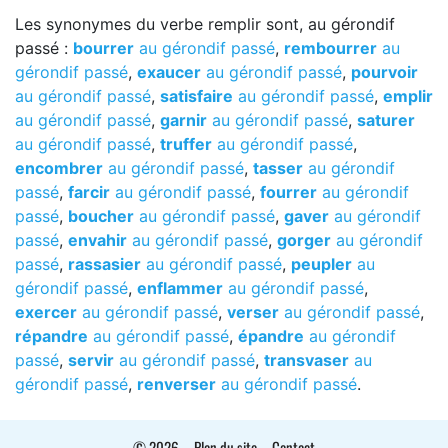
Les synonymes du verbe remplir sont, au gérondif
passé :
bourrer
au gérondif passé
,
rembourrer
au
gérondif passé
,
exaucer
au gérondif passé
,
pourvoir
au gérondif passé
,
satisfaire
au gérondif passé
,
emplir
au gérondif passé
,
garnir
au gérondif passé
,
saturer
au gérondif passé
,
truffer
au gérondif passé
,
encombrer
au gérondif passé
,
tasser
au gérondif
passé
,
farcir
au gérondif passé
,
fourrer
au gérondif
passé
,
boucher
au gérondif passé
,
gaver
au gérondif
passé
,
envahir
au gérondif passé
,
gorger
au gérondif
passé
,
rassasier
au gérondif passé
,
peupler
au
gérondif passé
,
enflammer
au gérondif passé
,
exercer
au gérondif passé
,
verser
au gérondif passé
,
répandre
au gérondif passé
,
épandre
au gérondif
passé
,
servir
au gérondif passé
,
transvaser
au
gérondif passé
,
renverser
au gérondif passé
.
© 2026
-
Plan du site
-
Contact