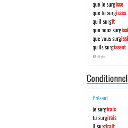
que je surg
isse
que tu surg
isses
qu'il surg
ît
que nous surg
iss
que vous surg
iss
qu'ils surg
issent
Règles
Conditionne
Présent
je surg
irais
tu surg
irais
il surg
irait