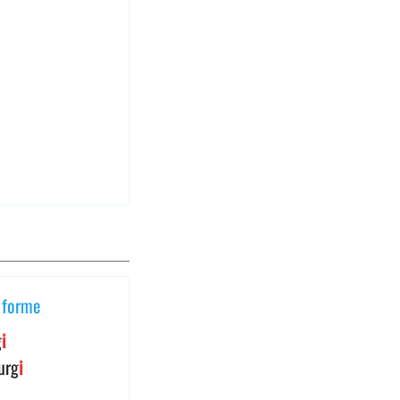
forme
g
i
urg
i