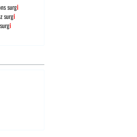
ons surg
i
ez surg
i
 surg
i