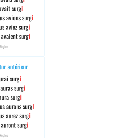
 avait surg
i
us avions surg
i
us aviez surg
i
s avaient surg
i
Règles
tur antérieur
aurai surg
i
 auras surg
i
 aura surg
i
us aurons surg
i
us aurez surg
i
s auront surg
i
Règles