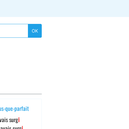
OK
us-que-parfait
avais surg
i
 avais surg
i