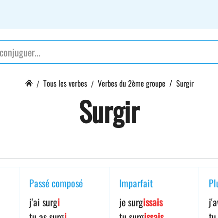
Tous les verbes
Verbes du 2ème groupe
Surgir
Surgir
Passé composé
Imparfait
Pl
j'ai surg
i
je surg
issais
j'
tu as surg
i
tu surg
issais
tu