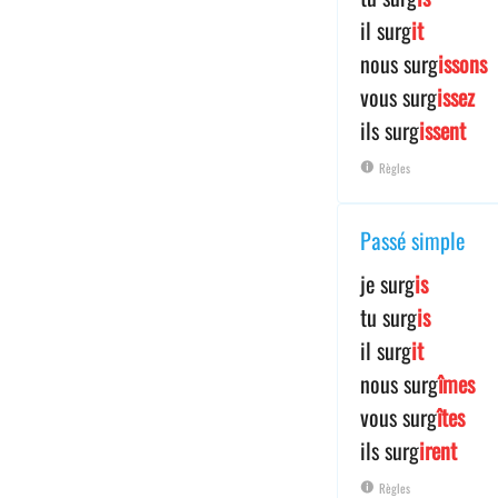
il surg
it
nous surg
issons
vous surg
issez
ils surg
issent
Règles
Passé simple
je surg
is
tu surg
is
il surg
it
nous surg
îmes
vous surg
îtes
ils surg
irent
Règles