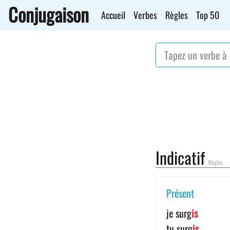
Conjugaison
Accueil
Verbes
Règles
Top 50
Indicatif
Règles
Présent
je surg
is
tu surg
is