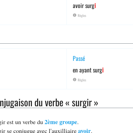
avoir surg
i
Règles
Passé
en ayant surg
i
Règles
njugaison du verbe « surgir »
2ème groupe
gir est un verbe du
.
avoir
ir se conjugue avec l'auxilliaire
.