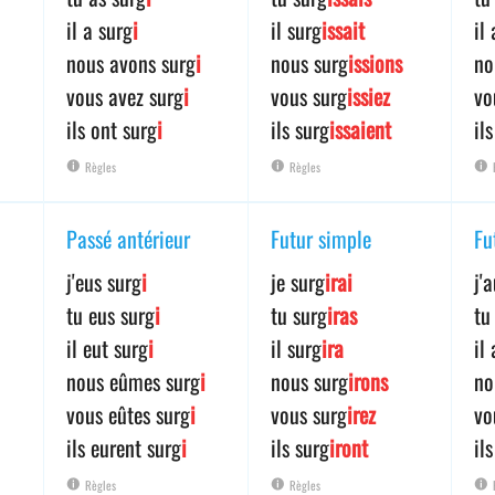
il a surg
i
il surg
issait
il
nous avons surg
i
nous surg
issions
no
vous avez surg
i
vous surg
issiez
vo
ils ont surg
i
ils surg
issaient
il
Règles
Règles
Passé antérieur
Futur simple
Fu
j'eus surg
i
je surg
irai
j'
tu eus surg
i
tu surg
iras
tu
il eut surg
i
il surg
ira
il
nous eûmes surg
i
nous surg
irons
no
vous eûtes surg
i
vous surg
irez
vo
ils eurent surg
i
ils surg
iront
il
Règles
Règles