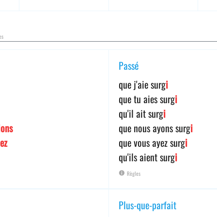
es
Passé
que j'aie surg
i
que tu aies surg
i
qu'il ait surg
i
ions
que nous ayons surg
i
iez
que vous ayez surg
i
qu'ils aient surg
i
Règles
Plus-que-parfait