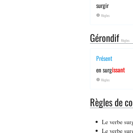
surgir
Règles
Gérondif
Règles
Présent
en surg
issant
Règles
Règles de co
Le verbe sur
Le verbe surg