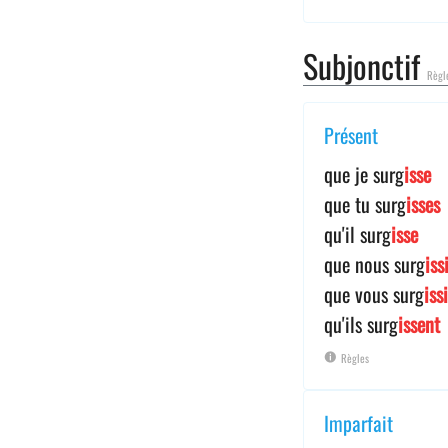
Subjonctif
Règl
Présent
que je surg
isse
que tu surg
isses
qu'il surg
isse
que nous surg
iss
que vous surg
iss
qu'ils surg
issent
Règles
Imparfait