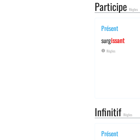
Participe
Règles
Présent
surg
issant
Règles
Infinitif
Règles
Présent