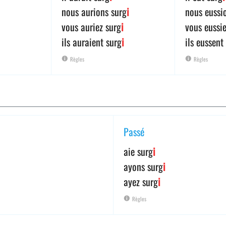
nous aurions surg
i
nous eussi
vous auriez surg
i
vous eussi
ils auraient surg
i
ils eussent
Règles
Règles
Passé
aie surg
i
ayons surg
i
ayez surg
i
Règles