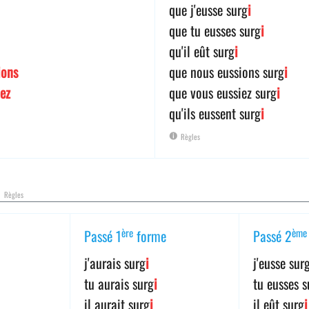
que j'eusse surg
i
que tu eusses surg
i
qu'il eût surg
i
ions
que nous eussions surg
i
iez
que vous eussiez surg
i
qu'ils eussent surg
i
Règles
l
Règles
ère
ème
Passé 1
forme
Passé 2
j'aurais surg
i
j'eusse sur
tu aurais surg
i
tu eusses s
il aurait surg
i
il eût surg
i