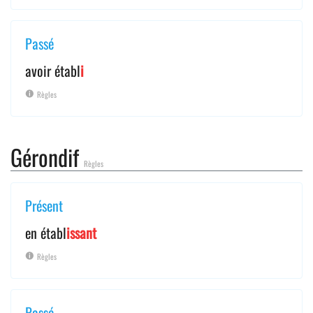
Passé
avoir établ
i
Règles
Gérondif
Règles
Présent
en établ
issant
Règles
Passé