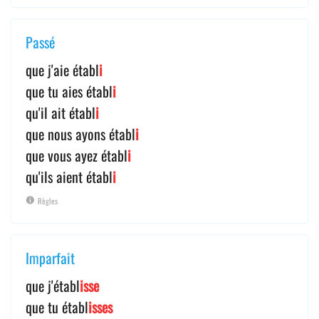
Passé
que j'aie établ
i
que tu aies établ
i
qu'il ait établ
i
que nous ayons établ
i
que vous ayez établ
i
qu'ils aient établ
i
Règles
Imparfait
que j'établ
isse
que tu établ
isses