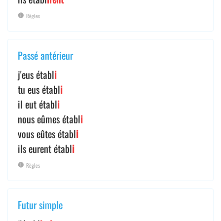
Règles
Passé antérieur
j'eus établ
i
tu eus établ
i
il eut établ
i
nous eûmes établ
i
vous eûtes établ
i
ils eurent établ
i
Règles
Futur simple