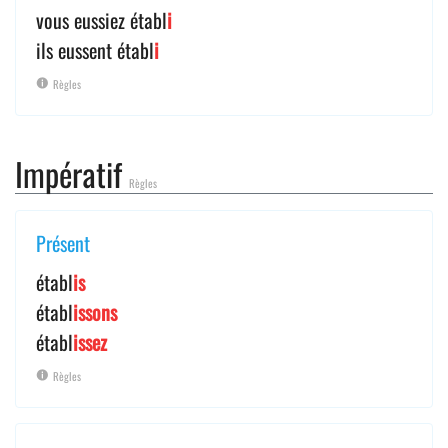
vous eussiez établ
i
ils eussent établ
i
Règles
Impératif
Règles
Présent
établ
is
établ
issons
établ
issez
Règles