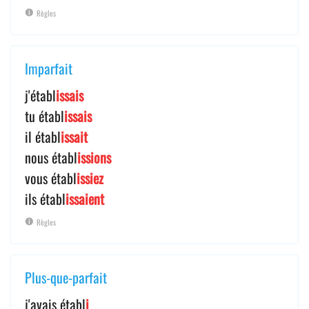
Règles
Imparfait
j'établ
issais
tu établ
issais
il établ
issait
nous établ
issions
vous établ
issiez
ils établ
issaient
Règles
Plus-que-parfait
j'avais établ
i