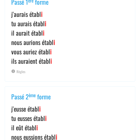
ère
Passé 1
forme
j'aurais établ
i
tu aurais établ
i
il aurait établ
i
nous aurions établ
i
vous auriez établ
i
ils auraient établ
i
Règles
ème
Passé 2
forme
j'eusse établ
i
tu eusses établ
i
il eût établ
i
nous eussions établ
i