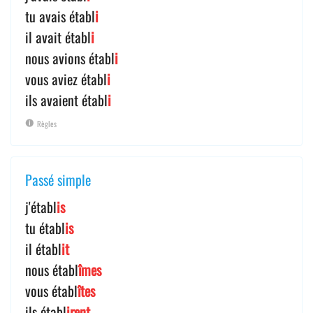
tu avais établ
i
il avait établ
i
nous avions établ
i
vous aviez établ
i
ils avaient établ
i
Règles
Passé simple
j'établ
is
tu établ
is
il établ
it
nous établ
îmes
vous établ
îtes
ils établ
irent