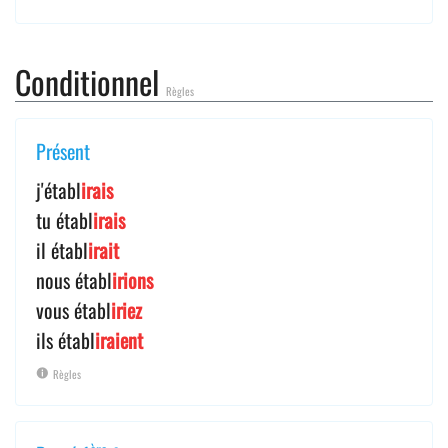
Conditionnel
Règles
Présent
j'établ
irais
tu établ
irais
il établ
irait
nous établ
irions
vous établ
iriez
ils établ
iraient
Règles