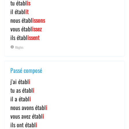
tu établ
is
il établ
it
nous établ
issons
vous établ
issez
ils établ
issent
Règles
Passé composé
j'ai établ
i
tu as établ
i
il a établ
i
nous avons établ
i
vous avez établ
i
ils ont établ
i