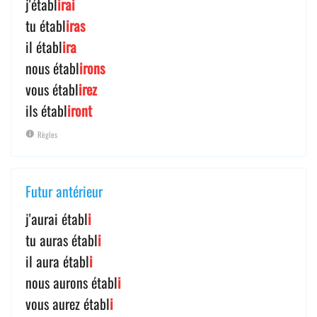
j'établ
irai
tu établ
iras
il établ
ira
nous établ
irons
vous établ
irez
ils établ
iront
Règles
Futur antérieur
j'aurai établ
i
tu auras établ
i
il aura établ
i
nous aurons établ
i
vous aurez établ
i