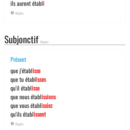
ils auront établ
i
Règles
Subjonctif
Règles
Présent
que j'établ
isse
que tu établ
isses
qu'il établ
isse
que nous établ
issions
que vous établ
issiez
qu'ils établ
issent
Règles