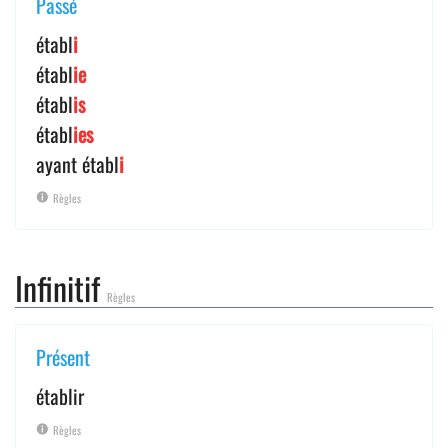
Passé
établ
i
établ
ie
établ
is
établ
ies
ayant établ
i
Règles
Infinitif
Règles
Présent
établir
Règles