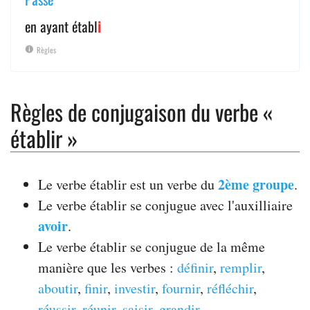
en ayant établ
i
Règles
Règles de conjugaison du verbe «
établir »
2ème groupe
Le verbe établir est un verbe du
.
Le verbe établir se conjugue avec l'auxilliaire
avoir
.
Le verbe établir se conjugue de la même
manière que les verbes :
définir
,
remplir
,
aboutir
,
finir
,
investir
,
fournir
,
réfléchir
,
réussir
,
réunir
,
saisir
,
grandir
.