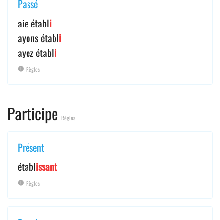
Passé
aie établ
i
ayons établ
i
ayez établ
i
Règles
Participe
Règles
Présent
établ
issant
Règles