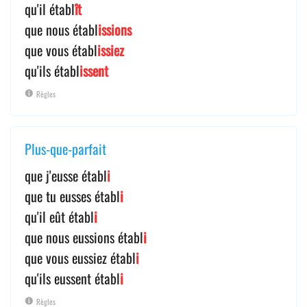
qu'il établ
ît
que nous établ
issions
que vous établ
issiez
qu'ils établ
issent
Règles
Plus-que-parfait
que j'eusse établ
i
que tu eusses établ
i
qu'il eût établ
i
que nous eussions établ
i
que vous eussiez établ
i
qu'ils eussent établ
i
Règles