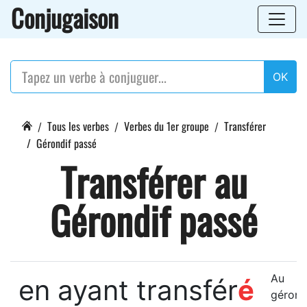
Conjugaison
OK
Tous les verbes
Verbes du 1er groupe
Transférer
Gérondif passé
Transférer au
Gérondif passé
Au
en ayant transfér
é
gérond