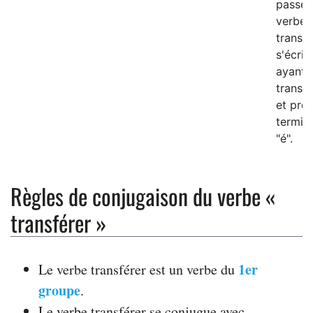
passé, 
verbe
transfé
s'écrit
ayant
transfé
et pren
termin
"é".
Règles de conjugaison du verbe «
transférer »
1er
Le verbe transférer est un verbe du
groupe
.
Le verbe transférer se conjugue avec