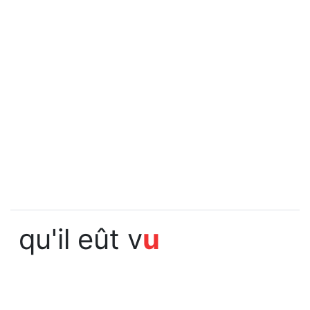
qu'il eût v
u