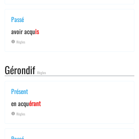
Passé
avoir acqu
is
Règles
Gérondif
Règles
Présent
en acqu
érant
Règles
Passé