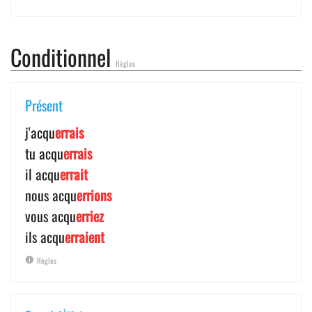
Conditionnel
Règles
Présent
j'acqu
errais
tu acqu
errais
il acqu
errait
nous acqu
errions
vous acqu
erriez
ils acqu
erraient
Règles