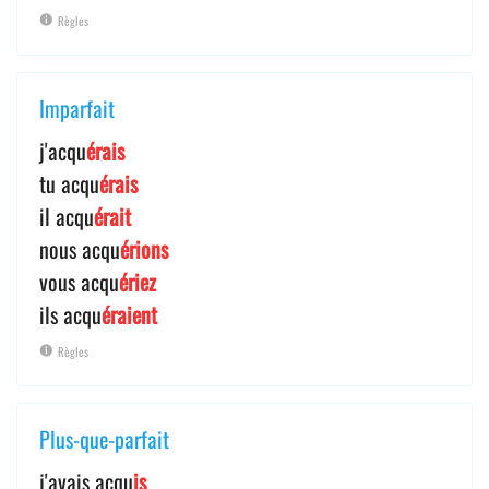
Règles
Imparfait
j'acqu
érais
tu acqu
érais
il acqu
érait
nous acqu
érions
vous acqu
ériez
ils acqu
éraient
Règles
Plus-que-parfait
j'avais acqu
is