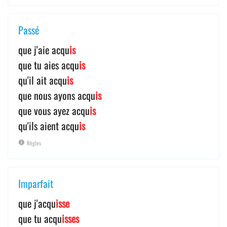
Passé
que j'aie acqu
is
que tu aies acqu
is
qu'il ait acqu
is
que nous ayons acqu
is
que vous ayez acqu
is
qu'ils aient acqu
is
Règles
Imparfait
que j'acqu
isse
que tu acqu
isses