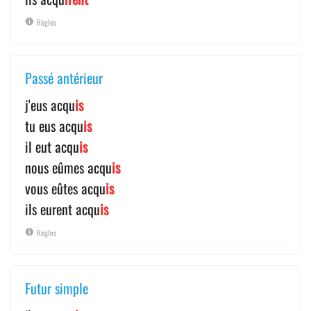
Règles
Passé antérieur
j'eus acqu
is
tu eus acqu
is
il eut acqu
is
nous eûmes acqu
is
vous eûtes acqu
is
ils eurent acqu
is
Règles
Futur simple