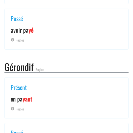
Passé
avoir pa
yé
Règles
Gérondif
Règles
Présent
en pa
yant
Règles
Passé