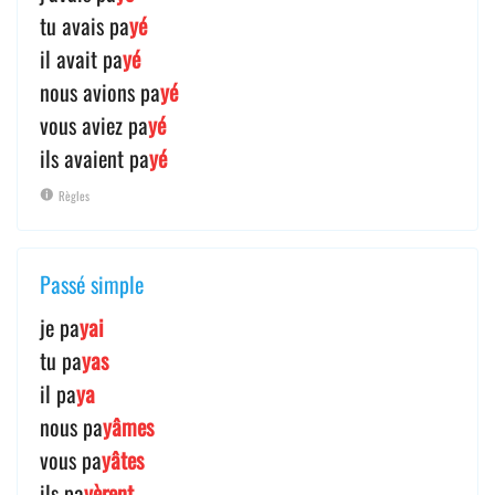
tu avais pa
yé
il avait pa
yé
nous avions pa
yé
vous aviez pa
yé
ils avaient pa
yé
Règles
Passé simple
je pa
yai
tu pa
yas
il pa
ya
nous pa
yâmes
vous pa
yâtes
ils pa
yèrent