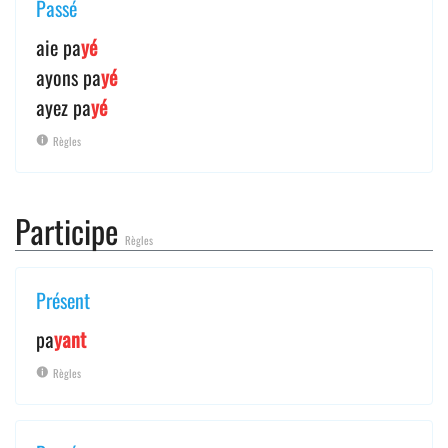
Passé
aie pa
yé
ayons pa
yé
ayez pa
yé
Règles
Participe
Règles
Présent
pa
yant
Règles