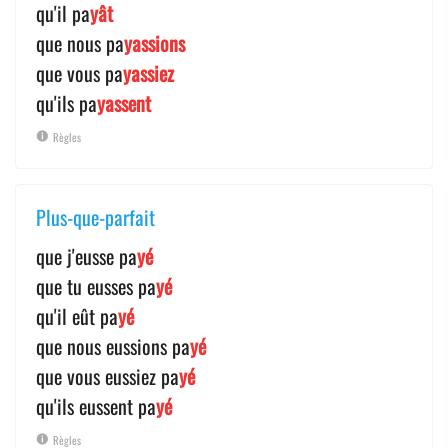
qu'il pa
yât
que nous pa
yassions
que vous pa
yassiez
qu'ils pa
yassent
Règles
Plus-que-parfait
que j'eusse pa
yé
que tu eusses pa
yé
qu'il eût pa
yé
que nous eussions pa
yé
que vous eussiez pa
yé
qu'ils eussent pa
yé
Règles