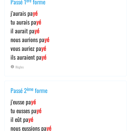
ère
Passé 1
forme
j'aurais pa
yé
tu aurais pa
yé
il aurait pa
yé
nous aurions pa
yé
vous auriez pa
yé
ils auraient pa
yé
Règles
ème
Passé 2
forme
j'eusse pa
yé
tu eusses pa
yé
il eût pa
yé
nous eussions pa
yé