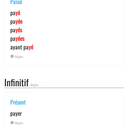
Passé
pa
yé
pa
yée
pa
yés
pa
yées
ayant pa
yé
Règles
Infinitif
Règles
Présent
payer
Règles