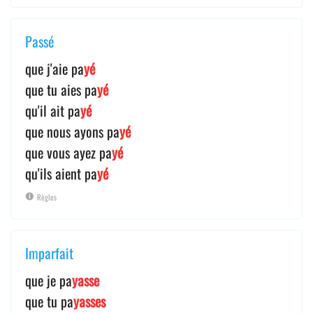
Passé
que j'aie pa
yé
que tu aies pa
yé
qu'il ait pa
yé
que nous ayons pa
yé
que vous ayez pa
yé
qu'ils aient pa
yé
Règles
Imparfait
que je pa
yasse
que tu pa
yasses