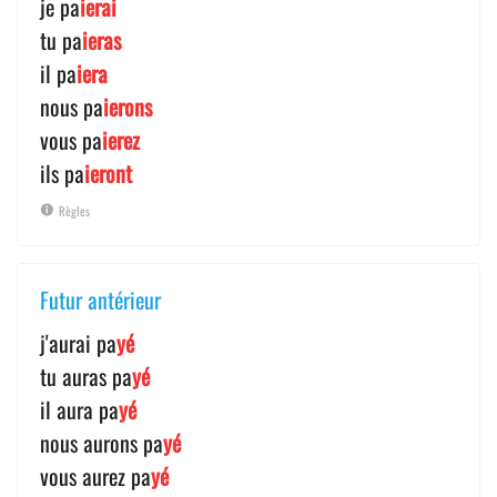
je pa
ierai
tu pa
ieras
il pa
iera
nous pa
ierons
vous pa
ierez
ils pa
ieront
Règles
Futur antérieur
j'aurai pa
yé
tu auras pa
yé
il aura pa
yé
nous aurons pa
yé
vous aurez pa
yé