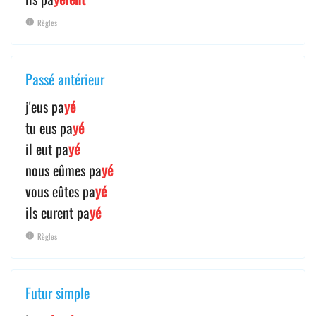
Règles
Passé antérieur
j'eus pa
yé
tu eus pa
yé
il eut pa
yé
nous eûmes pa
yé
vous eûtes pa
yé
ils eurent pa
yé
Règles
Futur simple