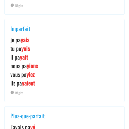
Règles
Imparfait
je pa
yais
tu pa
yais
il pa
yait
nous pa
yions
vous pa
yiez
ils pa
yaient
Règles
Plus-que-parfait
j'avais pa
yé