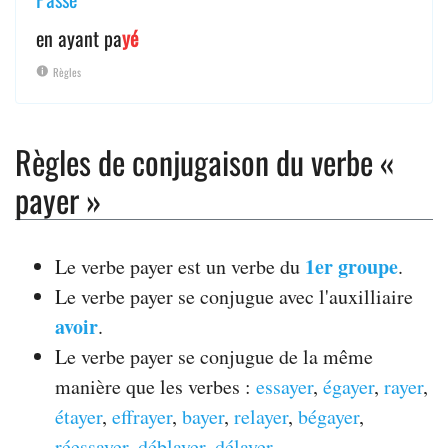
en ayant pa
yé
Règles
Règles de conjugaison du verbe «
payer »
1er groupe
Le verbe payer est un verbe du
.
Le verbe payer se conjugue avec l'auxilliaire
avoir
.
Le verbe payer se conjugue de la même
manière que les verbes :
essayer
,
égayer
,
rayer
,
étayer
,
effrayer
,
bayer
,
relayer
,
bégayer
,
réessayer
,
déblayer
,
délayer
.