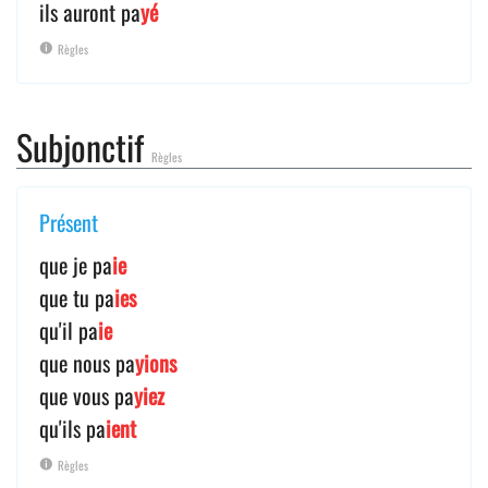
ils auront pa
yé
Règles
Subjonctif
Règles
Présent
que je pa
ie
que tu pa
ies
qu'il pa
ie
que nous pa
yions
que vous pa
yiez
qu'ils pa
ient
Règles