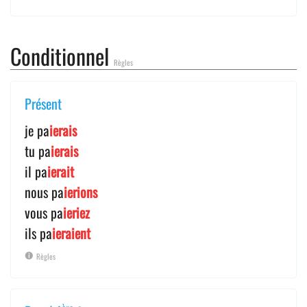
Conditionnel
Règles
Présent
je pa
ierais
tu pa
ierais
il pa
ierait
nous pa
ierions
vous pa
ieriez
ils pa
ieraient
Règles