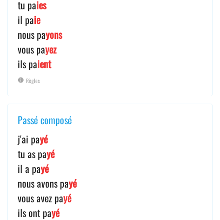
tu pa
ies
il pa
ie
nous pa
yons
vous pa
yez
ils pa
ient
Règles
Passé composé
j'ai pa
yé
tu as pa
yé
il a pa
yé
nous avons pa
yé
vous avez pa
yé
ils ont pa
yé