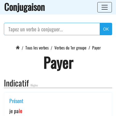
Conjugaison
OK
Tous les verbes
Verbes du 1er groupe
Payer
Payer
Indicatif
Règles
Présent
je pa
ie