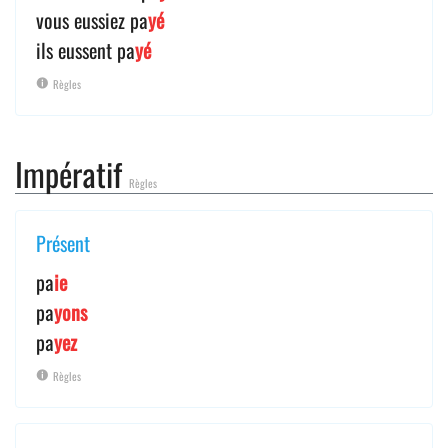
vous eussiez pa
yé
ils eussent pa
yé
Règles
Impératif
Règles
Présent
pa
ie
pa
yons
pa
yez
Règles