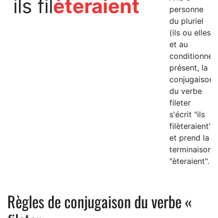
ils fil
èteraient
personne
du pluriel
(ils ou elles)
et au
conditionnel
présent, la
conjugaison
du verbe
fileter
s'écrit "ils
filèteraient"
et prend la
terminaison
"èteraient".
Règles de conjugaison du verbe «