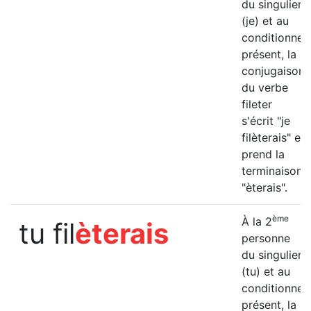
du singulier
(je) et au
conditionnel
présent, la
conjugaison
du verbe
fileter
s'écrit "je
filèterais" et
prend la
terminaison
"èterais".
ème
À la 2
tu fil
èterais
personne
du singulier
(tu) et au
conditionnel
présent, la