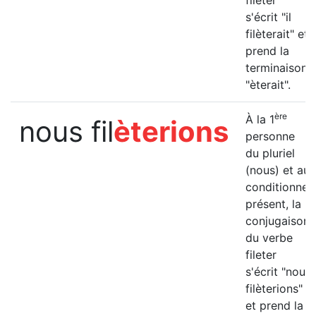
fileter
s'écrit "il
filèterait" et
prend la
terminaison
"èterait".
ère
À la 1
nous fil
èterions
personne
du pluriel
(nous) et au
conditionnel
présent, la
conjugaison
du verbe
fileter
s'écrit "nous
filèterions"
et prend la