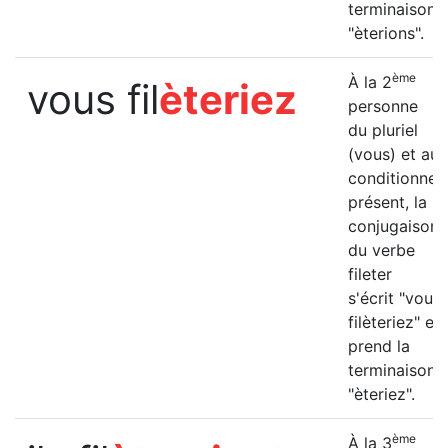
terminaison
"èterions".
ème
À la 2
vous fil
èteriez
personne
du pluriel
(vous) et au
conditionnel
présent, la
conjugaison
du verbe
fileter
s'écrit "vous
filèteriez" et
prend la
terminaison
"èteriez".
ème
À la 3