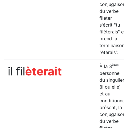
conjugaison
du verbe
fileter
s'écrit "tu
filèterais" et
prend la
terminaison
"èterais".
ème
À la 3
il fil
èterait
personne
du singulier
(il ou elle)
et au
conditionnel
présent, la
conjugaison
du verbe