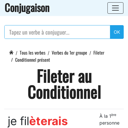
Conjugaison
OK
Tous les verbes
Verbes du 1er groupe
Fileter
Conditionnel présent
Fileter au
Conditionnel
ère
À la 1
je fil
èterais
personne