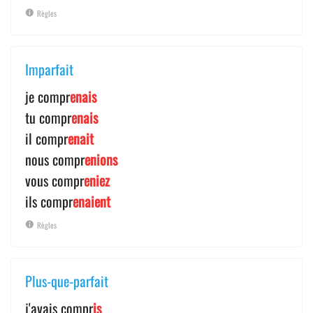
Règles
Imparfait
je compr
enais
tu compr
enais
il compr
enait
nous compr
enions
vous compr
eniez
ils compr
enaient
Règles
Plus-que-parfait
j'avais compr
is