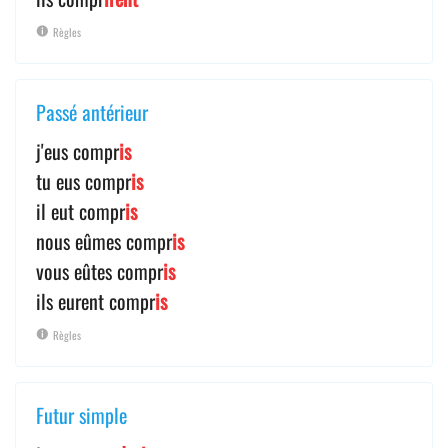
Règles
Passé antérieur
j'eus compr
is
tu eus compr
is
il eut compr
is
nous eûmes compr
is
vous eûtes compr
is
ils eurent compr
is
Règles
Futur simple