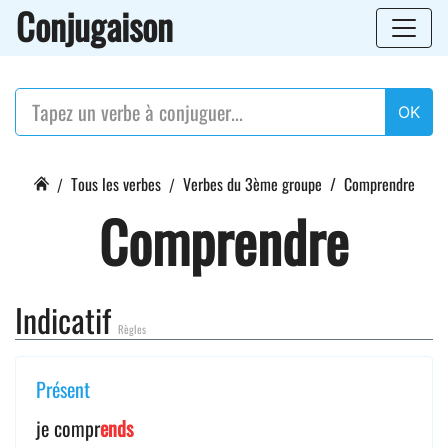
Conjugaison
OK
Tous les verbes
Verbes du 3ème groupe
Comprendre
Comprendre
Indicatif
Règles
Présent
je compr
ends